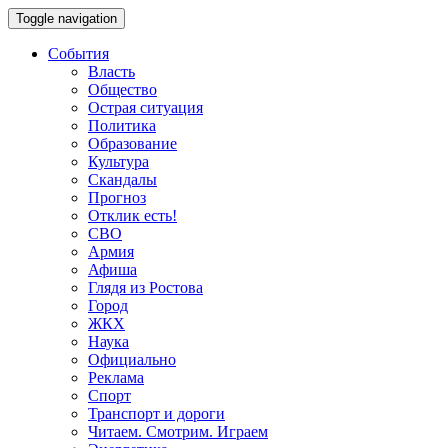
Toggle navigation
События
Власть
Общество
Острая ситуация
Политика
Образование
Культура
Скандалы
Прогноз
Отклик есть!
СВО
Армия
Афиша
Глядя из Ростова
Город
ЖКХ
Наука
Официально
Реклама
Спорт
Транспорт и дороги
Читаем. Смотрим. Играем