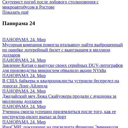
Скутерист погиб после лобового столкновения с
микроавтобусом в Ростове
Показать ещё
Панорама
24
ПАНОРАМА 24. Мир
Мусорная компания помогла итальянцу найти выброшенный
по ошибке лотерейный билет с выигрышем в миллион
долларов
ПАНОРАМА 24. Мир
Завление Китая о выпуске своих серийных DUV-литографов
для производства микросхем обвалило акции NVidia
ПАНОРАМА 24. Мир
В США байкеры и квадроциклисты устроили беспредел на
дорогах Лонг-Айленда
ПАНОРАМА 24. Мир
Джедайский меч Люка Скайуокера продали с аукциона за
миллионы долларов
ПАНОРАМА 24. Мир
Ученица смогла успешно приземлиться после того, как ее
инструктор-пилот выпал за борт
ПАНОРАМА 24. Мир
ИноСМИ: покушение на президента Франции Эмманюэля