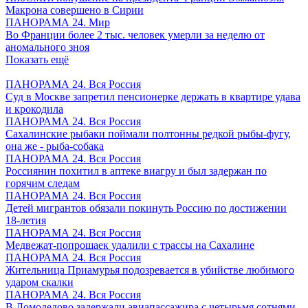
Макрона совершено в Сирии
ПАНОРАМА 24. Мир
Во Франции более 2 тыс. человек умерли за неделю от
аномального зноя
Показать ещё
ПАНОРАМА 24. Вся Россия
Суд в Москве запретил пенсионерке держать в квартире удава
и крокодила
ПАНОРАМА 24. Вся Россия
Сахалинские рыбаки поймали полтонны редкой рыбы-фугу,
она же - рыба-собака
ПАНОРАМА 24. Вся Россия
Россиянин похитил в аптеке виагру и был задержан по
горячим следам
ПАНОРАМА 24. Вся Россия
Детей мигрантов обязали покинуть Россию по достижении
18-летия
ПАНОРАМА 24. Вся Россия
Медвежат-попрошаек удалили с трассы на Сахалине
ПАНОРАМА 24. Вся Россия
Жительница Приамурья подозревается в убийстве любимого
ударом скалки
ПАНОРАМА 24. Вся Россия
В Домодедово задержали авиапассажира с четырьмя сотнями