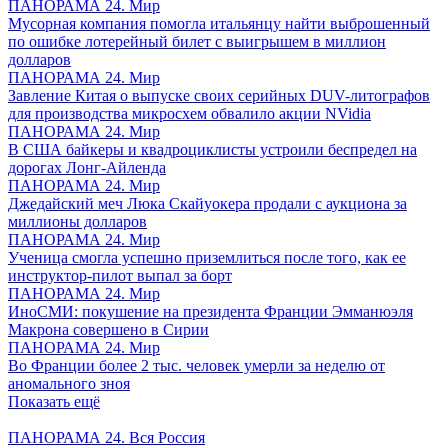
ПАНОРАМА 24. Мир
Мусорная компания помогла итальянцу найти выброшенный
по ошибке лотерейный билет с выигрышем в миллион
долларов
ПАНОРАМА 24. Мир
Завление Китая о выпуске своих серийных DUV-литографов
для производства микросхем обвалило акции NVidia
ПАНОРАМА 24. Мир
В США байкеры и квадроциклисты устроили беспредел на
дорогах Лонг-Айленда
ПАНОРАМА 24. Мир
Джедайский меч Люка Скайуокера продали с аукциона за
миллионы долларов
ПАНОРАМА 24. Мир
Ученица смогла успешно приземлиться после того, как ее
инструктор-пилот выпал за борт
ПАНОРАМА 24. Мир
ИноСМИ: покушение на президента Франции Эмманюэля
Макрона совершено в Сирии
ПАНОРАМА 24. Мир
Во Франции более 2 тыс. человек умерли за неделю от
аномального зноя
Показать ещё
ПАНОРАМА 24. Вся Россия