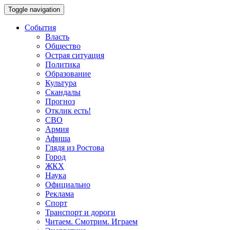
Toggle navigation
События
Власть
Общество
Острая ситуация
Политика
Образование
Культура
Скандалы
Прогноз
Отклик есть!
СВО
Армия
Афиша
Глядя из Ростова
Город
ЖКХ
Наука
Официально
Реклама
Спорт
Транспорт и дороги
Читаем. Смотрим. Играем