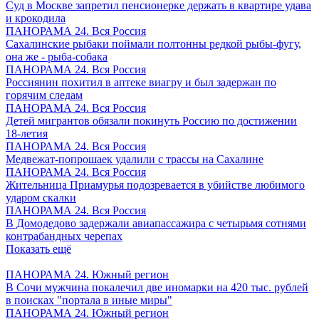
Суд в Москве запретил пенсионерке держать в квартире удава
и крокодила
ПАНОРАМА 24. Вся Россия
Сахалинские рыбаки поймали полтонны редкой рыбы-фугу,
она же - рыба-собака
ПАНОРАМА 24. Вся Россия
Россиянин похитил в аптеке виагру и был задержан по
горячим следам
ПАНОРАМА 24. Вся Россия
Детей мигрантов обязали покинуть Россию по достижении
18-летия
ПАНОРАМА 24. Вся Россия
Медвежат-попрошаек удалили с трассы на Сахалине
ПАНОРАМА 24. Вся Россия
Жительница Приамурья подозревается в убийстве любимого
ударом скалки
ПАНОРАМА 24. Вся Россия
В Домодедово задержали авиапассажира с четырьмя сотнями
контрабандных черепах
Показать ещё
ПАНОРАМА 24. Южный регион
В Сочи мужчина покалечил две иномарки на 420 тыс. рублей
в поисках "портала в иные миры"
ПАНОРАМА 24. Южный регион