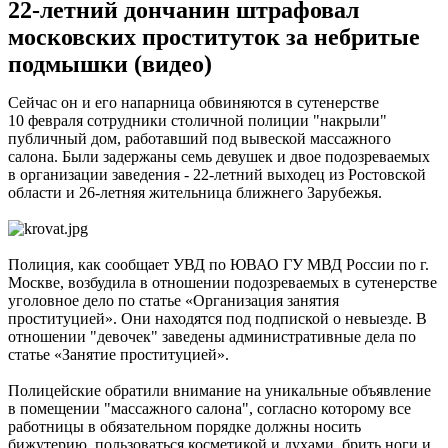
22-летний дончанин штрафовал
московских проституток за небритые
подмышки (видео)
Сейчас он и его напарница обвиняются в сутенерстве
10 февраля сотрудники столичной полиции "накрыли"
публичный дом, работавший под вывеской массажного
салона. Были задержаны семь девушек и двое подозреваемых
в организации заведения - 22-летний выходец из Ростовской
области и 26-летняя жительница ближнего Зарубежья.
Полиция, как сообщает УВД по ЮВАО ГУ МВД России по г.
Москве, возбудила в отношении подозреваемых в сутенерстве
уголовное дело по статье «Организация занятия
проституцией». Они находятся под подпиской о невыезде. В
отношении "девочек" заведены административные дела по
статье «Занятие проституцией».
Полицейские обратили внимание на уникальные объявление
в помещении "массажного салона", согласно которому все
работницы в обязательном порядке должны носить
бижутерию, пользоваться косметикой и духами, брить ноги и