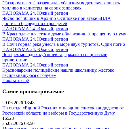
"Газпром нефть" разрешила кубанским водителям заливать
топливо в канистры на своих заправках
ПАНОРАМА 24. Южный регион
Число погибших в Архипо-Осиповке при атаке БПЛА
достигло 6, среди них трое детей
ПАНОРАМА 24. Южный регион
В Краснодаре в частном доме обнаружили запрещенную пуму
ПАНОРАМА 24. Южный регион
В Сочи горная река унесла в море двух туристов. Один погиб
ПАНОРАМА 24. Южный регион
Четырех молодых кубанцев задержали за нацистское
приветствие
ПАНОРАМА 24. Южный регион
Краснодарские полицейские нашли школьницу, жестоко
расправившуюся с голубем
Показать ещё
Самое просматриваемое
29.06.2026 18:48
На съезде «Единой России» утвердили список кандидатов от
Ростовской области на выборы в Государственную Думу
16523
25.07.2026 03:50
Мощные взрывы прогремели в Ростове - над городом