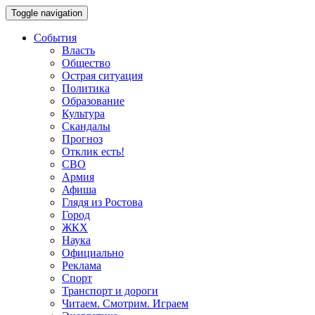
Toggle navigation
События
Власть
Общество
Острая ситуация
Политика
Образование
Культура
Скандалы
Прогноз
Отклик есть!
СВО
Армия
Афиша
Глядя из Ростова
Город
ЖКХ
Наука
Официально
Реклама
Спорт
Транспорт и дороги
Читаем. Смотрим. Играем