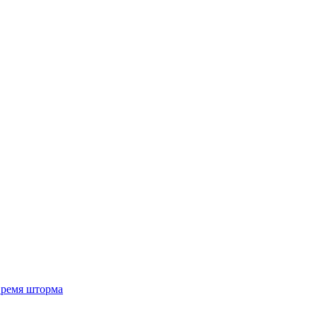
 время шторма