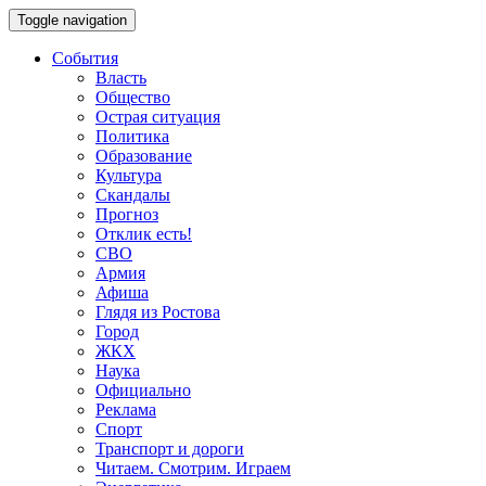
Toggle navigation
События
Власть
Общество
Острая ситуация
Политика
Образование
Культура
Скандалы
Прогноз
Отклик есть!
СВО
Армия
Афиша
Глядя из Ростова
Город
ЖКХ
Наука
Официально
Реклама
Спорт
Транспорт и дороги
Читаем. Смотрим. Играем