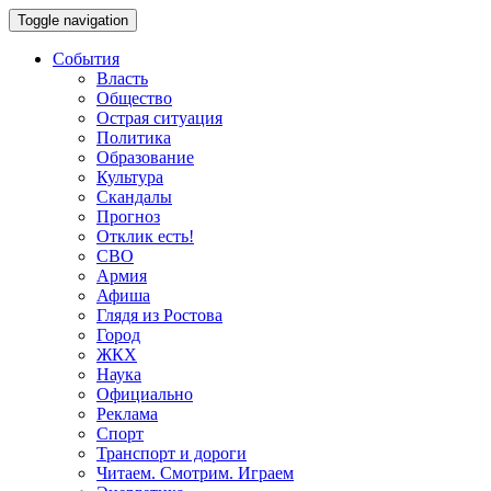
Toggle navigation
События
Власть
Общество
Острая ситуация
Политика
Образование
Культура
Скандалы
Прогноз
Отклик есть!
СВО
Армия
Афиша
Глядя из Ростова
Город
ЖКХ
Наука
Официально
Реклама
Спорт
Транспорт и дороги
Читаем. Смотрим. Играем