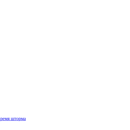
 время шторма