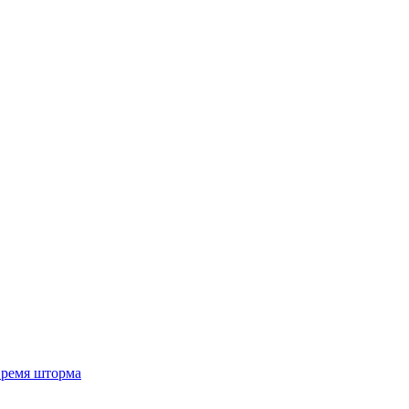
 время шторма