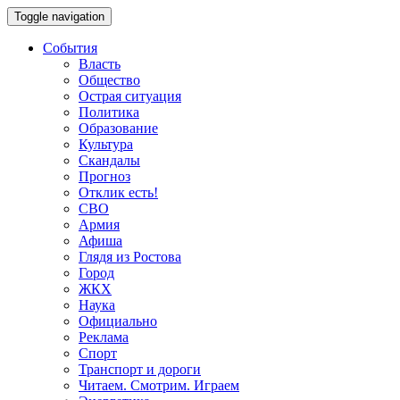
Toggle navigation
События
Власть
Общество
Острая ситуация
Политика
Образование
Культура
Скандалы
Прогноз
Отклик есть!
СВО
Армия
Афиша
Глядя из Ростова
Город
ЖКХ
Наука
Официально
Реклама
Спорт
Транспорт и дороги
Читаем. Смотрим. Играем