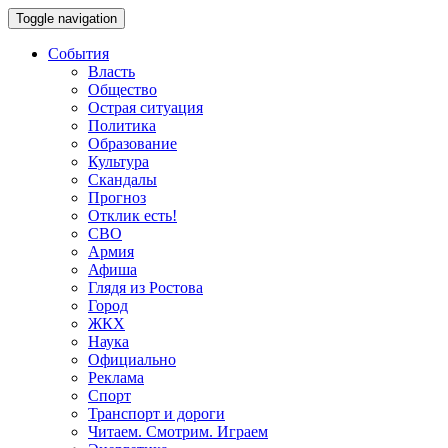
Toggle navigation
События
Власть
Общество
Острая ситуация
Политика
Образование
Культура
Скандалы
Прогноз
Отклик есть!
СВО
Армия
Афиша
Глядя из Ростова
Город
ЖКХ
Наука
Официально
Реклама
Спорт
Транспорт и дороги
Читаем. Смотрим. Играем