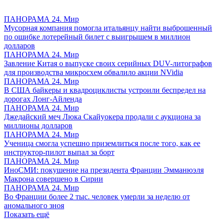
ПАНОРАМА 24. Мир
Мусорная компания помогла итальянцу найти выброшенный
по ошибке лотерейный билет с выигрышем в миллион
долларов
ПАНОРАМА 24. Мир
Завление Китая о выпуске своих серийных DUV-литографов
для производства микросхем обвалило акции NVidia
ПАНОРАМА 24. Мир
В США байкеры и квадроциклисты устроили беспредел на
дорогах Лонг-Айленда
ПАНОРАМА 24. Мир
Джедайский меч Люка Скайуокера продали с аукциона за
миллионы долларов
ПАНОРАМА 24. Мир
Ученица смогла успешно приземлиться после того, как ее
инструктор-пилот выпал за борт
ПАНОРАМА 24. Мир
ИноСМИ: покушение на президента Франции Эмманюэля
Макрона совершено в Сирии
ПАНОРАМА 24. Мир
Во Франции более 2 тыс. человек умерли за неделю от
аномального зноя
Показать ещё