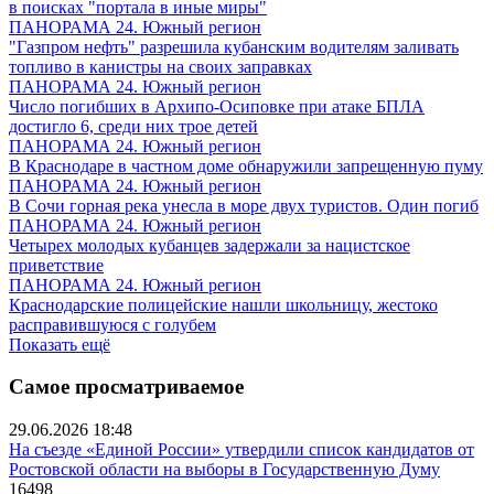
в поисках "портала в иные миры"
ПАНОРАМА 24. Южный регион
"Газпром нефть" разрешила кубанским водителям заливать
топливо в канистры на своих заправках
ПАНОРАМА 24. Южный регион
Число погибших в Архипо-Осиповке при атаке БПЛА
достигло 6, среди них трое детей
ПАНОРАМА 24. Южный регион
В Краснодаре в частном доме обнаружили запрещенную пуму
ПАНОРАМА 24. Южный регион
В Сочи горная река унесла в море двух туристов. Один погиб
ПАНОРАМА 24. Южный регион
Четырех молодых кубанцев задержали за нацистское
приветствие
ПАНОРАМА 24. Южный регион
Краснодарские полицейские нашли школьницу, жестоко
расправившуюся с голубем
Показать ещё
Самое просматриваемое
29.06.2026 18:48
На съезде «Единой России» утвердили список кандидатов от
Ростовской области на выборы в Государственную Думу
16498