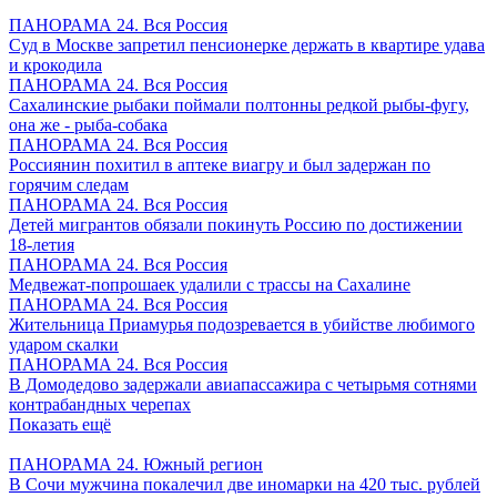
ПАНОРАМА 24. Вся Россия
Суд в Москве запретил пенсионерке держать в квартире удава
и крокодила
ПАНОРАМА 24. Вся Россия
Сахалинские рыбаки поймали полтонны редкой рыбы-фугу,
она же - рыба-собака
ПАНОРАМА 24. Вся Россия
Россиянин похитил в аптеке виагру и был задержан по
горячим следам
ПАНОРАМА 24. Вся Россия
Детей мигрантов обязали покинуть Россию по достижении
18-летия
ПАНОРАМА 24. Вся Россия
Медвежат-попрошаек удалили с трассы на Сахалине
ПАНОРАМА 24. Вся Россия
Жительница Приамурья подозревается в убийстве любимого
ударом скалки
ПАНОРАМА 24. Вся Россия
В Домодедово задержали авиапассажира с четырьмя сотнями
контрабандных черепах
Показать ещё
ПАНОРАМА 24. Южный регион
В Сочи мужчина покалечил две иномарки на 420 тыс. рублей