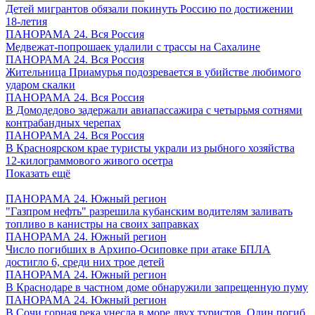
Детей мигрантов обязали покинуть Россию по достижении
18-летия
ПАНОРАМА 24. Вся Россия
Медвежат-попрошаек удалили с трассы на Сахалине
ПАНОРАМА 24. Вся Россия
Жительница Приамурья подозревается в убийстве любимого
ударом скалки
ПАНОРАМА 24. Вся Россия
В Домодедово задержали авиапассажира с четырьмя сотнями
контрабандных черепах
ПАНОРАМА 24. Вся Россия
В Красноярском крае туристы украли из рыбного хозяйства
12-килограммового живого осетра
Показать ещё
ПАНОРАМА 24. Южный регион
"Газпром нефть" разрешила кубанским водителям заливать
топливо в канистры на своих заправках
ПАНОРАМА 24. Южный регион
Число погибших в Архипо-Осиповке при атаке БПЛА
достигло 6, среди них трое детей
ПАНОРАМА 24. Южный регион
В Краснодаре в частном доме обнаружили запрещенную пуму
ПАНОРАМА 24. Южный регион
В Сочи горная река унесла в море двух туристов. Один погиб