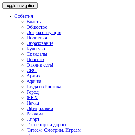
Toggle navigation
События
Власть
Общество
Острая ситуация
Политика
Образование
Культура
Скандалы
Прогноз
Отклик есть!
СВО
Армия
Афиша
Глядя из Ростова
Город
ЖКХ
Наука
Официально
Реклама
Спорт
Транспорт и дороги
Читаем. Смотрим. Играем