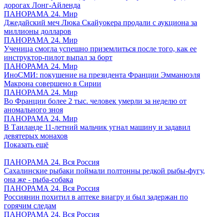
дорогах Лонг-Айленда
ПАНОРАМА 24. Мир
Джедайский меч Люка Скайуокера продали с аукциона за
миллионы долларов
ПАНОРАМА 24. Мир
Ученица смогла успешно приземлиться после того, как ее
инструктор-пилот выпал за борт
ПАНОРАМА 24. Мир
ИноСМИ: покушение на президента Франции Эмманюэля
Макрона совершено в Сирии
ПАНОРАМА 24. Мир
Во Франции более 2 тыс. человек умерли за неделю от
аномального зноя
ПАНОРАМА 24. Мир
В Таиланде 11-летний мальчик угнал машину и задавил
девятерых монахов
Показать ещё
ПАНОРАМА 24. Вся Россия
Сахалинские рыбаки поймали полтонны редкой рыбы-фугу,
она же - рыба-собака
ПАНОРАМА 24. Вся Россия
Россиянин похитил в аптеке виагру и был задержан по
горячим следам
ПАНОРАМА 24. Вся Россия