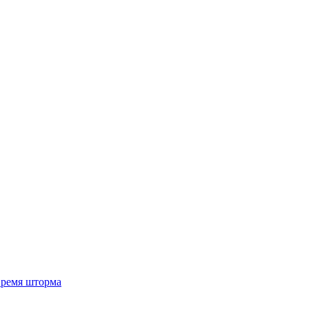
 время шторма