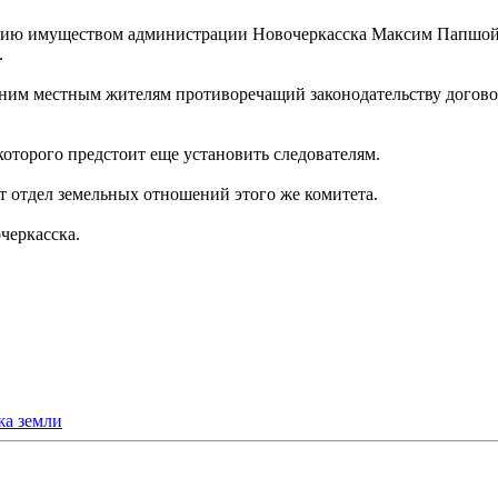
нию имуществом администрации Новочеркасска Максим Папшой 
.
летним местным жителям противоречащий законодательству догов
оторого предстоит еще установить следователям.
т отдел земельных отношений этого же комитета.
черкасска.
жа земли