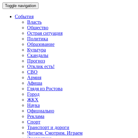
Toggle navigation
События
Власть
Общество
Острая ситуация
Политика
Образование
Культура
Скандалы
Прогноз
Отклик есть!
СВО
Армия
Афиша
Глядя из Ростова
Город
ЖКХ
Наука
Официально
Реклама
Спорт
Транспорт и дороги
Читаем. Смотрим. Играем