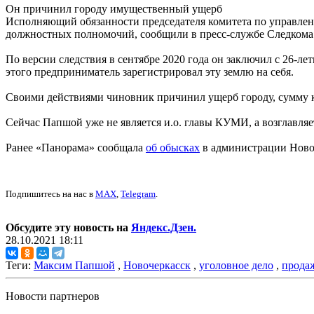
Он причинил городу имущественный ущерб
Исполняющий обязанности председателя комитета по управле
должностных полномочий, сообщили в пресс-службе Следкома
По версии следствия в сентябре 2020 года он заключил с 26-
этого предприниматель зарегистрировал эту землю на себя.
Своими действиями чиновник причинил ущерб городу, сумму к
Сейчас Папшой уже не является и.о. главы КУМИ, а возглавляе
Ранее «Панорама» сообщала
об обысках
в администрации Ново
Подпишитесь на нас в
MAX
,
Telegram
.
Обсудите эту новость на
Яндекс.Дзен.
28.10.2021 18:11
Теги:
Максим Папшой
,
Новочеркасск
,
уголовное дело
,
прода
Новости партнеров