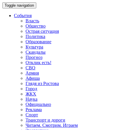
Toggle navigation
События
Власть
Общество
Острая ситуация
Политика
Образование
Культура
Скандалы
Прогноз
Отклик есть!
СВО
Армия
Афиша
Глядя из Ростова
Город
ЖКХ
Наука
Официально
Реклама
Спорт
Транспорт и дороги
Читаем. Смотрим. Играем