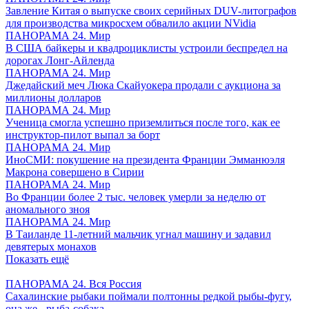
Завление Китая о выпуске своих серийных DUV-литографов
для производства микросхем обвалило акции NVidia
ПАНОРАМА 24. Мир
В США байкеры и квадроциклисты устроили беспредел на
дорогах Лонг-Айленда
ПАНОРАМА 24. Мир
Джедайский меч Люка Скайуокера продали с аукциона за
миллионы долларов
ПАНОРАМА 24. Мир
Ученица смогла успешно приземлиться после того, как ее
инструктор-пилот выпал за борт
ПАНОРАМА 24. Мир
ИноСМИ: покушение на президента Франции Эмманюэля
Макрона совершено в Сирии
ПАНОРАМА 24. Мир
Во Франции более 2 тыс. человек умерли за неделю от
аномального зноя
ПАНОРАМА 24. Мир
В Таиланде 11-летний мальчик угнал машину и задавил
девятерых монахов
Показать ещё
ПАНОРАМА 24. Вся Россия
Сахалинские рыбаки поймали полтонны редкой рыбы-фугу,
она же - рыба-собака