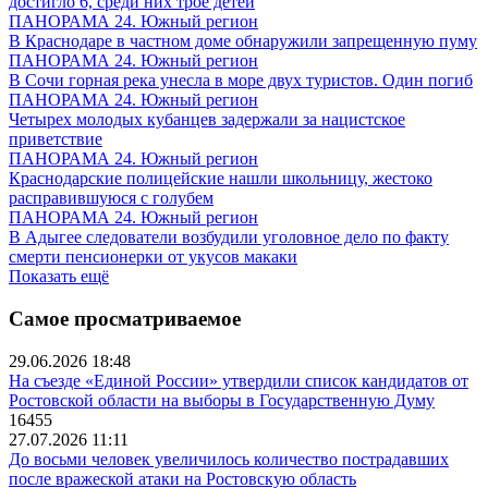
достигло 6, среди них трое детей
ПАНОРАМА 24. Южный регион
В Краснодаре в частном доме обнаружили запрещенную пуму
ПАНОРАМА 24. Южный регион
В Сочи горная река унесла в море двух туристов. Один погиб
ПАНОРАМА 24. Южный регион
Четырех молодых кубанцев задержали за нацистское
приветствие
ПАНОРАМА 24. Южный регион
Краснодарские полицейские нашли школьницу, жестоко
расправившуюся с голубем
ПАНОРАМА 24. Южный регион
В Адыгее следователи возбудили уголовное дело по факту
смерти пенсионерки от укусов макаки
Показать ещё
Самое просматриваемое
29.06.2026 18:48
На съезде «Единой России» утвердили список кандидатов от
Ростовской области на выборы в Государственную Думу
16455
27.07.2026 11:11
До восьми человек увеличилось количество пострадавших
после вражеской атаки на Ростовскую область