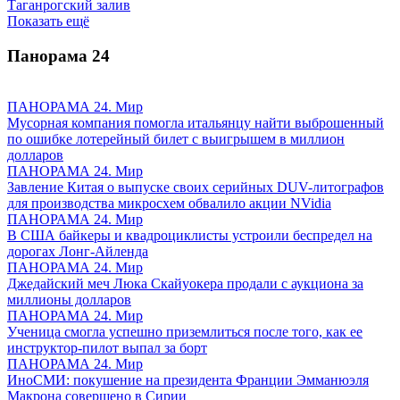
Таганрогский залив
Показать ещё
Панорама
24
ПАНОРАМА 24. Мир
Мусорная компания помогла итальянцу найти выброшенный
по ошибке лотерейный билет с выигрышем в миллион
долларов
ПАНОРАМА 24. Мир
Завление Китая о выпуске своих серийных DUV-литографов
для производства микросхем обвалило акции NVidia
ПАНОРАМА 24. Мир
В США байкеры и квадроциклисты устроили беспредел на
дорогах Лонг-Айленда
ПАНОРАМА 24. Мир
Джедайский меч Люка Скайуокера продали с аукциона за
миллионы долларов
ПАНОРАМА 24. Мир
Ученица смогла успешно приземлиться после того, как ее
инструктор-пилот выпал за борт
ПАНОРАМА 24. Мир
ИноСМИ: покушение на президента Франции Эмманюэля
Макрона совершено в Сирии