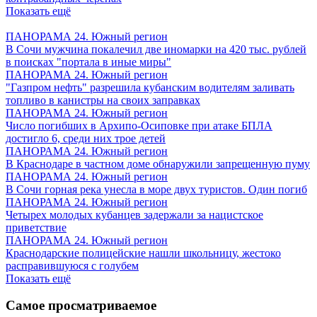
Показать ещё
ПАНОРАМА 24. Южный регион
В Сочи мужчина покалечил две иномарки на 420 тыс. рублей
в поисках "портала в иные миры"
ПАНОРАМА 24. Южный регион
"Газпром нефть" разрешила кубанским водителям заливать
топливо в канистры на своих заправках
ПАНОРАМА 24. Южный регион
Число погибших в Архипо-Осиповке при атаке БПЛА
достигло 6, среди них трое детей
ПАНОРАМА 24. Южный регион
В Краснодаре в частном доме обнаружили запрещенную пуму
ПАНОРАМА 24. Южный регион
В Сочи горная река унесла в море двух туристов. Один погиб
ПАНОРАМА 24. Южный регион
Четырех молодых кубанцев задержали за нацистское
приветствие
ПАНОРАМА 24. Южный регион
Краснодарские полицейские нашли школьницу, жестоко
расправившуюся с голубем
Показать ещё
Самое просматриваемое