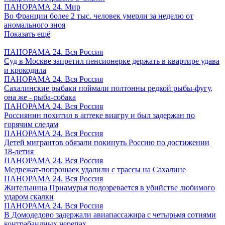
ПАНОРАМА 24. Мир
Во Франции более 2 тыс. человек умерли за неделю от
аномального зноя
Показать ещё
ПАНОРАМА 24. Вся Россия
Суд в Москве запретил пенсионерке держать в квартире удава
и крокодила
ПАНОРАМА 24. Вся Россия
Сахалинские рыбаки поймали полтонны редкой рыбы-фугу,
она же - рыба-собака
ПАНОРАМА 24. Вся Россия
Россиянин похитил в аптеке виагру и был задержан по
горячим следам
ПАНОРАМА 24. Вся Россия
Детей мигрантов обязали покинуть Россию по достижении
18-летия
ПАНОРАМА 24. Вся Россия
Медвежат-попрошаек удалили с трассы на Сахалине
ПАНОРАМА 24. Вся Россия
Жительница Приамурья подозревается в убийстве любимого
ударом скалки
ПАНОРАМА 24. Вся Россия
В Домодедово задержали авиапассажира с четырьмя сотнями
контрабандных черепах