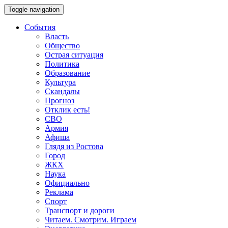
Toggle navigation
События
Власть
Общество
Острая ситуация
Политика
Образование
Культура
Скандалы
Прогноз
Отклик есть!
СВО
Армия
Афиша
Глядя из Ростова
Город
ЖКХ
Наука
Официально
Реклама
Спорт
Транспорт и дороги
Читаем. Смотрим. Играем