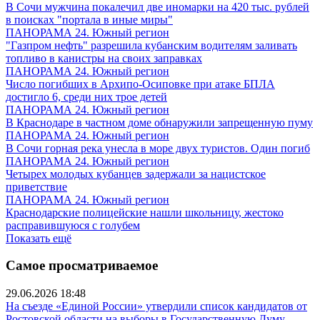
В Сочи мужчина покалечил две иномарки на 420 тыс. рублей
в поисках "портала в иные миры"
ПАНОРАМА 24. Южный регион
"Газпром нефть" разрешила кубанским водителям заливать
топливо в канистры на своих заправках
ПАНОРАМА 24. Южный регион
Число погибших в Архипо-Осиповке при атаке БПЛА
достигло 6, среди них трое детей
ПАНОРАМА 24. Южный регион
В Краснодаре в частном доме обнаружили запрещенную пуму
ПАНОРАМА 24. Южный регион
В Сочи горная река унесла в море двух туристов. Один погиб
ПАНОРАМА 24. Южный регион
Четырех молодых кубанцев задержали за нацистское
приветствие
ПАНОРАМА 24. Южный регион
Краснодарские полицейские нашли школьницу, жестоко
расправившуюся с голубем
Показать ещё
Самое просматриваемое
29.06.2026 18:48
На съезде «Единой России» утвердили список кандидатов от
Ростовской области на выборы в Государственную Думу