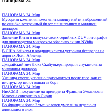
Панорама
24
ПАНОРАМА 24. Мир
Мусорная компания помогла итальянцу найти выброшенный
по ошибке лотерейный билет с выигрышем в миллион
долларов
ПАНОРАМА 24. Мир
Завление Китая о выпуске своих серийных DUV-литографов
для производства микросхем обвалило акции NVidia
ПАНОРАМА 24. Мир
В США байкеры и квадроциклисты устроили беспредел на
дорогах Лонг-Айленда
ПАНОРАМА 24. Мир
Джедайский меч Люка Скайуокера продали с аукциона за
миллионы долларов
ПАНОРАМА 24. Мир
Ученица смогла успешно приземлиться после того, как ее
инструктор-пилот выпал за борт
ПАНОРАМА 24. Мир
ИноСМИ: покушение на президента Франции Эмманюэля
Макрона совершено в Сирии
ПАНОРАМА 24. Мир
Во Франции более 2 тыс. человек умерли за неделю от
аномального зноя