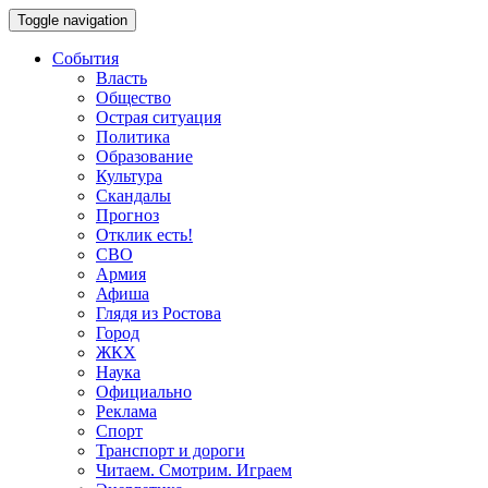
Toggle navigation
События
Власть
Общество
Острая ситуация
Политика
Образование
Культура
Скандалы
Прогноз
Отклик есть!
СВО
Армия
Афиша
Глядя из Ростова
Город
ЖКХ
Наука
Официально
Реклама
Спорт
Транспорт и дороги
Читаем. Смотрим. Играем