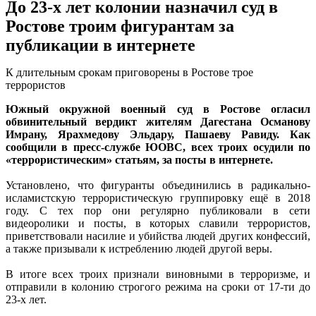
До 23-х лет колонии назначил суд в
Ростове троим фигурантам за
публикации в интернете
К длительным срокам приговорены в Ростове трое
террористов
Южный окружной военный суд в Ростове огласил
обвинительный вердикт жителям Дагестана Османову
Имрану, Ярахмедову Эльдару, Пашаеву Равиду. Как
сообщили в пресс-службе ЮОВС, всех троих осудили по
«террористическим» статьям, за посты в интернете.
Установлено, что фигуранты объединились в радикально-
исламистскую террористическую группировку ещё в 2018
году. С тех пор они регулярно публиковали в сети
видеоролики и посты, в которых славили террористов,
приветствовали насилие и убийства людей других конфессий,
а также призывали к истреблению людей другой веры.
В итоге всех троих признали виновными в терроризме, и
отправили в колонию строгого режима на сроки от 17-ти до
23-х лет.