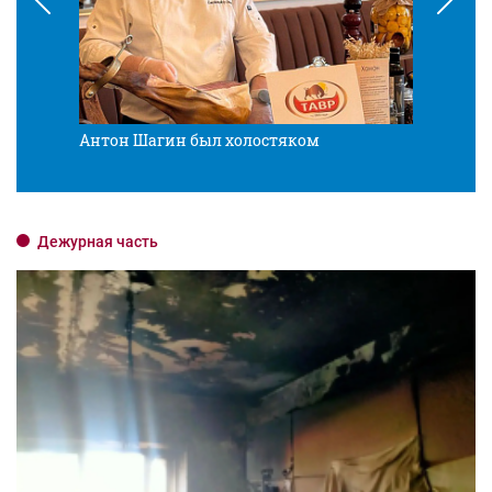
Антон Шагин был холостяком
Разв
Дежурная часть