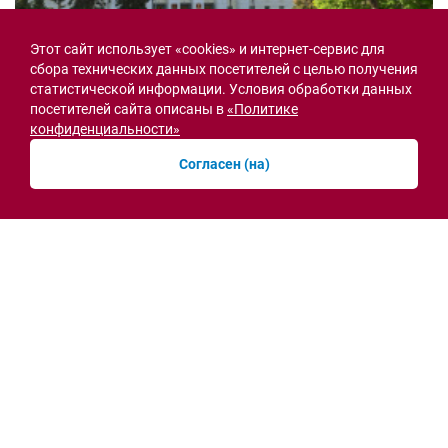
Этот сайт использует «cookies» и интернет-сервис для
сбора технических данных посетителей с целью получения
статистической информации. Условия обработки данных
Семьи героев СВО с временной регистрацией
в Ростовской области смогут получить
посетителей сайта описаны в
«Политике
земельный участок
конфиденциальности»
30.07.2026 13:05
Согласен (на)
Новости рубрики
Острая ситуация