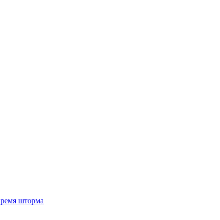
 время шторма