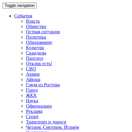
Toggle navigation
События
Власть
Общество
Острая ситуация
Политика
Образование
Культура
Скандалы
Прогноз
Отклик есть!
СВО
Армия
Афиша
Глядя из Ростова
Город
ЖКХ
Наука
Официально
Реклама
Спорт
Транспорт и дороги
Читаем. Смотрим. Играем