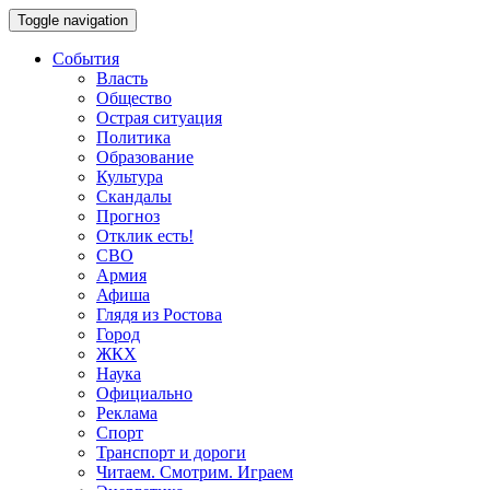
Toggle navigation
События
Власть
Общество
Острая ситуация
Политика
Образование
Культура
Скандалы
Прогноз
Отклик есть!
СВО
Армия
Афиша
Глядя из Ростова
Город
ЖКХ
Наука
Официально
Реклама
Спорт
Транспорт и дороги
Читаем. Смотрим. Играем