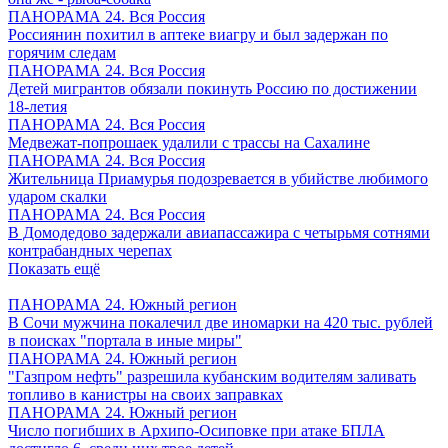
ПАНОРАМА 24. Вся Россия
Россиянин похитил в аптеке виагру и был задержан по
горячим следам
ПАНОРАМА 24. Вся Россия
Детей мигрантов обязали покинуть Россию по достижении
18-летия
ПАНОРАМА 24. Вся Россия
Медвежат-попрошаек удалили с трассы на Сахалине
ПАНОРАМА 24. Вся Россия
Жительница Приамурья подозревается в убийстве любимого
ударом скалки
ПАНОРАМА 24. Вся Россия
В Домодедово задержали авиапассажира с четырьмя сотнями
контрабандных черепах
Показать ещё
ПАНОРАМА 24. Южный регион
В Сочи мужчина покалечил две иномарки на 420 тыс. рублей
в поисках "портала в иные миры"
ПАНОРАМА 24. Южный регион
"Газпром нефть" разрешила кубанским водителям заливать
топливо в канистры на своих заправках
ПАНОРАМА 24. Южный регион
Число погибших в Архипо-Осиповке при атаке БПЛА