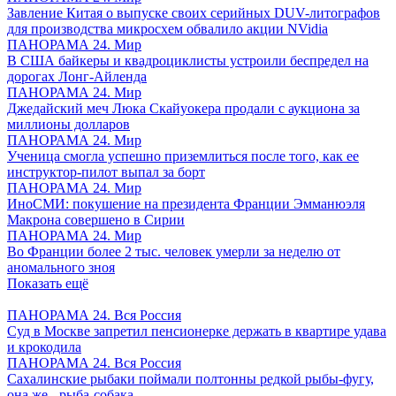
Завление Китая о выпуске своих серийных DUV-литографов
для производства микросхем обвалило акции NVidia
ПАНОРАМА 24. Мир
В США байкеры и квадроциклисты устроили беспредел на
дорогах Лонг-Айленда
ПАНОРАМА 24. Мир
Джедайский меч Люка Скайуокера продали с аукциона за
миллионы долларов
ПАНОРАМА 24. Мир
Ученица смогла успешно приземлиться после того, как ее
инструктор-пилот выпал за борт
ПАНОРАМА 24. Мир
ИноСМИ: покушение на президента Франции Эмманюэля
Макрона совершено в Сирии
ПАНОРАМА 24. Мир
Во Франции более 2 тыс. человек умерли за неделю от
аномального зноя
Показать ещё
ПАНОРАМА 24. Вся Россия
Суд в Москве запретил пенсионерке держать в квартире удава
и крокодила
ПАНОРАМА 24. Вся Россия
Сахалинские рыбаки поймали полтонны редкой рыбы-фугу,
она же - рыба-собака