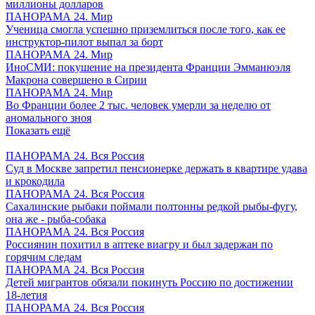
миллионы долларов
ПАНОРАМА 24. Мир
Ученица смогла успешно приземлиться после того, как ее
инструктор-пилот выпал за борт
ПАНОРАМА 24. Мир
ИноСМИ: покушение на президента Франции Эмманюэля
Макрона совершено в Сирии
ПАНОРАМА 24. Мир
Во Франции более 2 тыс. человек умерли за неделю от
аномального зноя
Показать ещё
ПАНОРАМА 24. Вся Россия
Суд в Москве запретил пенсионерке держать в квартире удава
и крокодила
ПАНОРАМА 24. Вся Россия
Сахалинские рыбаки поймали полтонны редкой рыбы-фугу,
она же - рыба-собака
ПАНОРАМА 24. Вся Россия
Россиянин похитил в аптеке виагру и был задержан по
горячим следам
ПАНОРАМА 24. Вся Россия
Детей мигрантов обязали покинуть Россию по достижении
18-летия
ПАНОРАМА 24. Вся Россия