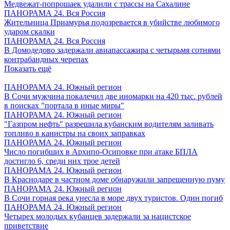
Медвежат-попрошаек удалили с трассы на Сахалине
ПАНОРАМА 24. Вся Россия
Жительница Приамурья подозревается в убийстве любимого
ударом скалки
ПАНОРАМА 24. Вся Россия
В Домодедово задержали авиапассажира с четырьмя сотнями
контрабандных черепах
Показать ещё
ПАНОРАМА 24. Южный регион
В Сочи мужчина покалечил две иномарки на 420 тыс. рублей
в поисках "портала в иные миры"
ПАНОРАМА 24. Южный регион
"Газпром нефть" разрешила кубанским водителям заливать
топливо в канистры на своих заправках
ПАНОРАМА 24. Южный регион
Число погибших в Архипо-Осиповке при атаке БПЛА
достигло 6, среди них трое детей
ПАНОРАМА 24. Южный регион
В Краснодаре в частном доме обнаружили запрещенную пуму
ПАНОРАМА 24. Южный регион
В Сочи горная река унесла в море двух туристов. Один погиб
ПАНОРАМА 24. Южный регион
Четырех молодых кубанцев задержали за нацистское
приветствие