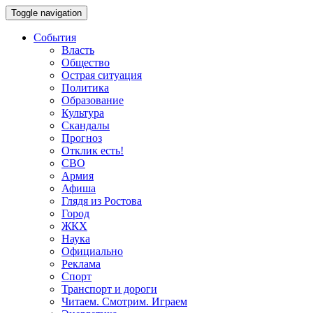
Toggle navigation
События
Власть
Общество
Острая ситуация
Политика
Образование
Культура
Скандалы
Прогноз
Отклик есть!
СВО
Армия
Афиша
Глядя из Ростова
Город
ЖКХ
Наука
Официально
Реклама
Спорт
Транспорт и дороги
Читаем. Смотрим. Играем