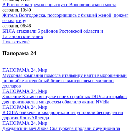
В Ростове экстремал спрыгнул с Ворошиловского моста
сегодня, 10:40
Житель Волгодонска, поссорившись с бывшей женой, поджег
ее квартиру
сегодня, 06:46
БПЛА атаковали 5 районов Ростовской области и
Таганрогский залив
Показать ещё
Панорама
24
ПАНОРАМА 24. Мир
Мусорная компания помогла итальянцу найти выброшенный
по ошибке лотерейный билет с выигрышем в миллион
долларов
ПАНОРАМА 24. Мир
Завление Китая о выпуске своих серийных DUV-литографов
для производства микросхем обвалило акции NVidia
ПАНОРАМА 24. Мир
В США байкеры и квадроциклисты устроили беспредел на
дорогах Лонг-Айленда
ПАНОРАМА 24. Мир
Джедайский меч Люка Скайуокера продали с аукциона за