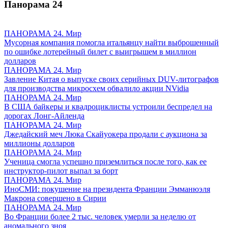
Панорама
24
ПАНОРАМА 24. Мир
Мусорная компания помогла итальянцу найти выброшенный
по ошибке лотерейный билет с выигрышем в миллион
долларов
ПАНОРАМА 24. Мир
Завление Китая о выпуске своих серийных DUV-литографов
для производства микросхем обвалило акции NVidia
ПАНОРАМА 24. Мир
В США байкеры и квадроциклисты устроили беспредел на
дорогах Лонг-Айленда
ПАНОРАМА 24. Мир
Джедайский меч Люка Скайуокера продали с аукциона за
миллионы долларов
ПАНОРАМА 24. Мир
Ученица смогла успешно приземлиться после того, как ее
инструктор-пилот выпал за борт
ПАНОРАМА 24. Мир
ИноСМИ: покушение на президента Франции Эмманюэля
Макрона совершено в Сирии
ПАНОРАМА 24. Мир
Во Франции более 2 тыс. человек умерли за неделю от
аномального зноя