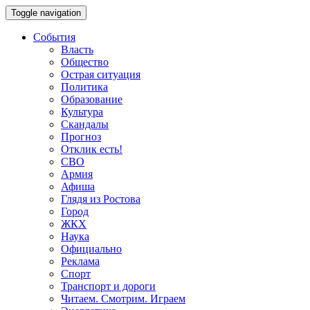
Toggle navigation
События
Власть
Общество
Острая ситуация
Политика
Образование
Культура
Скандалы
Прогноз
Отклик есть!
СВО
Армия
Афиша
Глядя из Ростова
Город
ЖКХ
Наука
Официально
Реклама
Спорт
Транспорт и дороги
Читаем. Смотрим. Играем