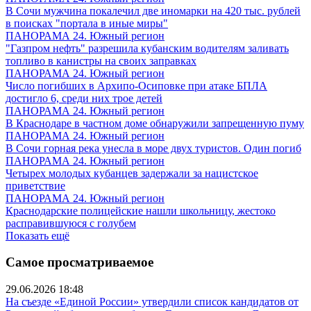
В Сочи мужчина покалечил две иномарки на 420 тыс. рублей
в поисках "портала в иные миры"
ПАНОРАМА 24. Южный регион
"Газпром нефть" разрешила кубанским водителям заливать
топливо в канистры на своих заправках
ПАНОРАМА 24. Южный регион
Число погибших в Архипо-Осиповке при атаке БПЛА
достигло 6, среди них трое детей
ПАНОРАМА 24. Южный регион
В Краснодаре в частном доме обнаружили запрещенную пуму
ПАНОРАМА 24. Южный регион
В Сочи горная река унесла в море двух туристов. Один погиб
ПАНОРАМА 24. Южный регион
Четырех молодых кубанцев задержали за нацистское
приветствие
ПАНОРАМА 24. Южный регион
Краснодарские полицейские нашли школьницу, жестоко
расправившуюся с голубем
Показать ещё
Самое просматриваемое
29.06.2026 18:48
На съезде «Единой России» утвердили список кандидатов от