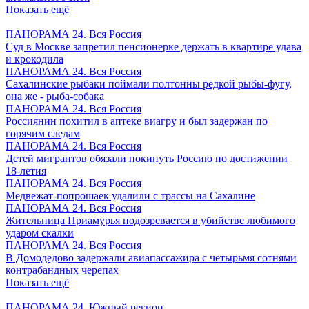
Показать ещё
ПАНОРАМА 24. Вся Россия
Суд в Москве запретил пенсионерке держать в квартире удава
и крокодила
ПАНОРАМА 24. Вся Россия
Сахалинские рыбаки поймали полтонны редкой рыбы-фугу,
она же - рыба-собака
ПАНОРАМА 24. Вся Россия
Россиянин похитил в аптеке виагру и был задержан по
горячим следам
ПАНОРАМА 24. Вся Россия
Детей мигрантов обязали покинуть Россию по достижении
18-летия
ПАНОРАМА 24. Вся Россия
Медвежат-попрошаек удалили с трассы на Сахалине
ПАНОРАМА 24. Вся Россия
Жительница Приамурья подозревается в убийстве любимого
ударом скалки
ПАНОРАМА 24. Вся Россия
В Домодедово задержали авиапассажира с четырьмя сотнями
контрабандных черепах
Показать ещё
ПАНОРАМА 24. Южный регион