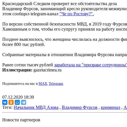
Краснодарский Следком проверит все обстоятельства дела
Владимир Фурсов, занимающий кресло руководителя межмуниц
этом сообщил telegram-канал
"Че по Ростову?".
По версии собственной безопасности МВД, в 2019 году Фурсов
Хамошиным о том, чтобы его супругу приняли на работу инсп
Позднее выяснилось, что женщина числилась на должности фик
более 800 тыс рублей.
Собранные материалы в отношении Владимира Фурсова направл
Ранее сотни тысяч рублей
заработала на "призраке сотрудницы
Иллюстрация:
gazetacrimea.ru
Подпишитесь на нас в
MAX
,
Telegram
.
07.12.2020 18:39
Теги:
Начальник МВД Азова
,
Владимир Фурсов
,
криминал
,
А
Новости партнеров