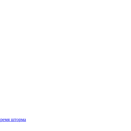
 время шторма