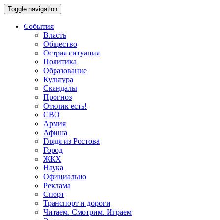
Toggle navigation
События
Власть
Общество
Острая ситуация
Политика
Образование
Культура
Скандалы
Прогноз
Отклик есть!
СВО
Армия
Афиша
Глядя из Ростова
Город
ЖКХ
Наука
Официально
Реклама
Спорт
Транспорт и дороги
Читаем. Смотрим. Играем