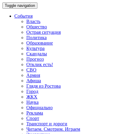
Toggle navigation
События
Власть
Общество
Острая ситуация
Политика
Образование
Культура
Скандалы
Прогноз
Отклик есть!
СВО
Армия
Афиша
Глядя из Ростова
Город
ЖКХ
Наука
Официально
Реклама
Спорт
Транспорт и дороги
Читаем. Смотрим. Играем