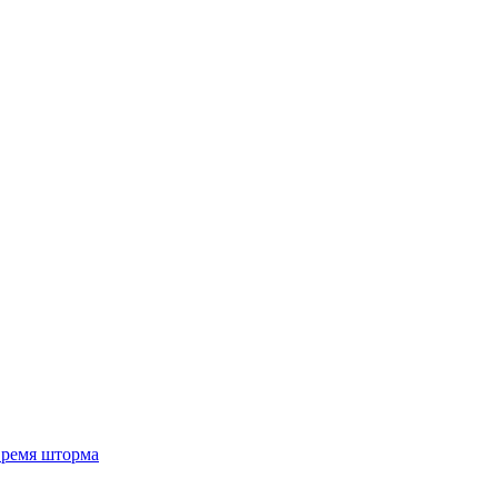
 время шторма