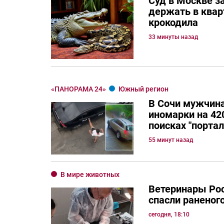
Суд в Москве з
держать в квар
крокодила
33 минуты назад
«ПАНОРАМА 24»
Южный регион
В Сочи мужчина
иномарки на 420
поисках "порта
55 минут назад
В мире животных
Ветеринары Рос
спасли раненог
сегодня, 18:10