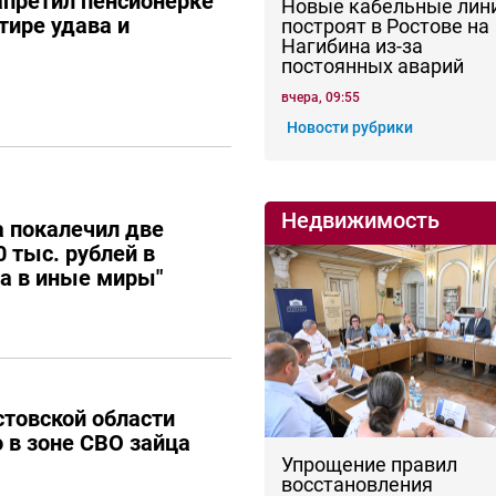
апретил пенсионерке
Новые кабельные лин
тире удава и
построят в Ростове на
Нагибина из-за
постоянных аварий
вчера, 09:55
Новости рубрики
Недвижимость
 покалечил две
 тыс. рублей в
ла в иные миры"
товской области
о в зоне СВО зайца
Упрощение правил
восстановления