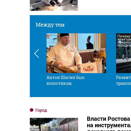
Между тем
 смотрите в оба
Антон Шагин был
Развит
холостяком
трансп
Город
Власти Ростова
на инструмента