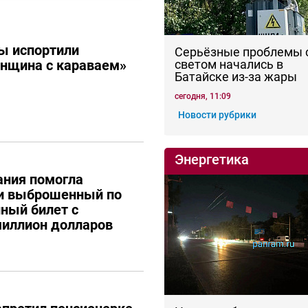
ы испортили
Серьёзные проблемы 
енщина с караваем»
светом начались в
Батайске из-за жары
сегодня, 11:09
Новости рубрики
Энергетика
ания помогла
ти выброшенный по
ный билет с
иллион долларов