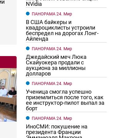
ии
NVidia
ПАНОРАМА 24. Мир
В США байкеры и
квадроциклисты устроили
беспредел на дорогах Лонг-
Айленда
ПАНОРАМА 24. Мир
Джедайский меч Люка
Скайуокера продали с
аукциона за миллионы
долларов
ПАНОРАМА 24. Мир
Ученица смогла успешно
приземлиться после того, как
ее инструктор-пилот выпал за
борт
ПАНОРАМА 24. Мир
ИноСМИ: покушение на
президента Франции
Эмманюэля Макрона