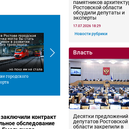
памятников архитекту
Ростовской области
обсудили депутаты и
эксперты
17.07.2026 18:29
Новости рубрики
Власть
ие городского
Красной нитью
Че
орта
Десятки предложений
 заключили контракт
депутатов Ростовской
льное обследование
области закрепили в