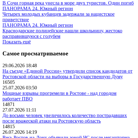
В Сочи горная река унесла в море двух туристов. Один погиб
ПАНОРАМА 24. Южный регион
Четырех молодых кубанцев задержали за нацистское
приветствие
ПАНОРАМА 24. Южный регион
Краснодарские полицейские нашли школьницу, жестоко
расправившуюся с голубем
Показать ещё
Самое просматриваемое
29.06.2026 18:48
На съезде «Единой России» утвердили список кандидатов от
Ростовской области на выборы в Государственную Думу
16505
25.07.2026 03:50
Мощные взрывы прогремели в Ростове - над городом
работает ПВО
14871
27.07.2026 11:11
До восьми человек увеличилось количество пострадавших
после вражеской атаки на Ростовскую область
14815
26.07.2026 14:19
Весь Ростов-на-Дону объявили зоной ЧС после мегашторма