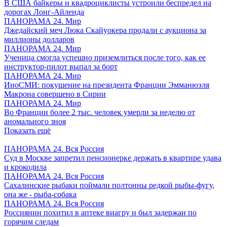
В США байкеры и квадроциклисты устроили беспредел на
дорогах Лонг-Айленда
ПАНОРАМА 24. Мир
Джедайский меч Люка Скайуокера продали с аукциона за
миллионы долларов
ПАНОРАМА 24. Мир
Ученица смогла успешно приземлиться после того, как ее
инструктор-пилот выпал за борт
ПАНОРАМА 24. Мир
ИноСМИ: покушение на президента Франции Эмманюэля
Макрона совершено в Сирии
ПАНОРАМА 24. Мир
Во Франции более 2 тыс. человек умерли за неделю от
аномального зноя
Показать ещё
ПАНОРАМА 24. Вся Россия
Суд в Москве запретил пенсионерке держать в квартире удава
и крокодила
ПАНОРАМА 24. Вся Россия
Сахалинские рыбаки поймали полтонны редкой рыбы-фугу,
она же - рыба-собака
ПАНОРАМА 24. Вся Россия
Россиянин похитил в аптеке виагру и был задержан по
горячим следам