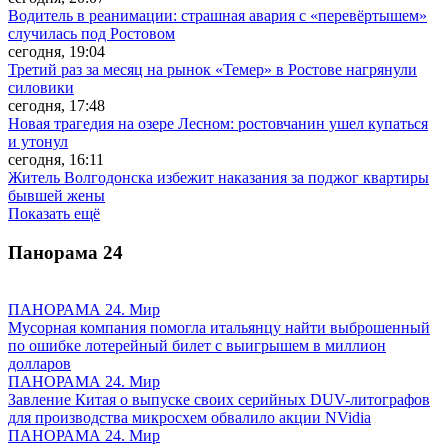
Водитель в реанимации: страшная авария с «перевёртышем»
случилась под Ростовом
сегодня, 19:04
Третий раз за месяц на рынок «Темер» в Ростове нагрянули
силовики
сегодня, 17:48
Новая трагедия на озере Лесном: ростовчанин ушел купаться
и утонул
сегодня, 16:11
Житель Волгодонска избежит наказания за поджог квартиры
бывшей жены
Показать ещё
Панорама
24
ПАНОРАМА 24. Мир
Мусорная компания помогла итальянцу найти выброшенный
по ошибке лотерейный билет с выигрышем в миллион
долларов
ПАНОРАМА 24. Мир
Завление Китая о выпуске своих серийных DUV-литографов
для производства микросхем обвалило акции NVidia
ПАНОРАМА 24. Мир