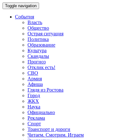
Toggle navigation
События
Власть
Общество
Острая ситуация
Политика
Образование
Культура
Скандалы
Прогноз
Отклик есть!
СВО
Армия
Афиша
Глядя из Ростова
Город
ЖКХ
Наука
Официально
Реклама
Спорт
Транспорт и дороги
Читаем. Смотрим. Играем