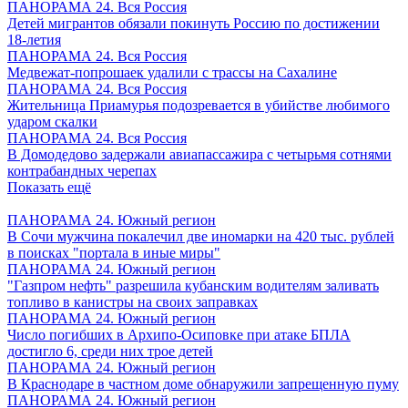
ПАНОРАМА 24. Вся Россия
Детей мигрантов обязали покинуть Россию по достижении
18-летия
ПАНОРАМА 24. Вся Россия
Медвежат-попрошаек удалили с трассы на Сахалине
ПАНОРАМА 24. Вся Россия
Жительница Приамурья подозревается в убийстве любимого
ударом скалки
ПАНОРАМА 24. Вся Россия
В Домодедово задержали авиапассажира с четырьмя сотнями
контрабандных черепах
Показать ещё
ПАНОРАМА 24. Южный регион
В Сочи мужчина покалечил две иномарки на 420 тыс. рублей
в поисках "портала в иные миры"
ПАНОРАМА 24. Южный регион
"Газпром нефть" разрешила кубанским водителям заливать
топливо в канистры на своих заправках
ПАНОРАМА 24. Южный регион
Число погибших в Архипо-Осиповке при атаке БПЛА
достигло 6, среди них трое детей
ПАНОРАМА 24. Южный регион
В Краснодаре в частном доме обнаружили запрещенную пуму
ПАНОРАМА 24. Южный регион