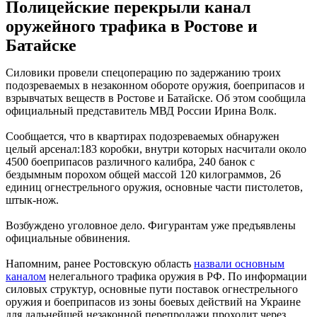
Полицейские перекрыли канал
оружейного трафика в Ростове и
Батайске
Силовики провели спецоперацию по задержанию троих
подозреваемых в незаконном обороте оружия, боеприпасов и
взрывчатых веществ в Ростове и Батайске. Об этом сообщила
официальный представитель МВД России Ирина Волк.
Сообщается, что в квартирах подозреваемых обнаружен
целый арсенал:183 коробки, внутри которых насчитали около
4500 боеприпасов различного калибра, 240 банок с
бездымным порохом общей массой 120 килограммов, 26
единиц огнестрельного оружия, основные части пистолетов,
штык-нож.
Возбуждено уголовное дело. Фигурантам уже предъявлены
официальные обвинения.
Напомним, ранее Ростовскую область
назвали основным
каналом
нелегального трафика оружия в РФ. По информации
силовых структур, основные пути поставок огнестрельного
оружия и боеприпасов из зоны боевых действий на Украине
для дальнейшей незаконной перепродажи проходит через