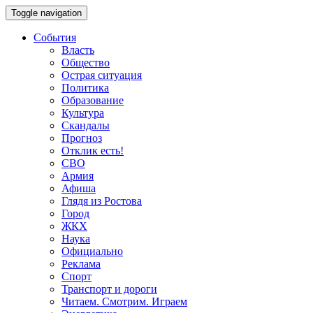
Toggle navigation
События
Власть
Общество
Острая ситуация
Политика
Образование
Культура
Скандалы
Прогноз
Отклик есть!
СВО
Армия
Афиша
Глядя из Ростова
Город
ЖКХ
Наука
Официально
Реклама
Спорт
Транспорт и дороги
Читаем. Смотрим. Играем