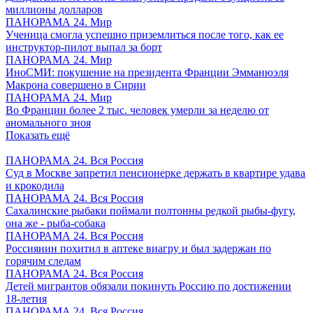
миллионы долларов
ПАНОРАМА 24. Мир
Ученица смогла успешно приземлиться после того, как ее
инструктор-пилот выпал за борт
ПАНОРАМА 24. Мир
ИноСМИ: покушение на президента Франции Эмманюэля
Макрона совершено в Сирии
ПАНОРАМА 24. Мир
Во Франции более 2 тыс. человек умерли за неделю от
аномального зноя
Показать ещё
ПАНОРАМА 24. Вся Россия
Суд в Москве запретил пенсионерке держать в квартире удава
и крокодила
ПАНОРАМА 24. Вся Россия
Сахалинские рыбаки поймали полтонны редкой рыбы-фугу,
она же - рыба-собака
ПАНОРАМА 24. Вся Россия
Россиянин похитил в аптеке виагру и был задержан по
горячим следам
ПАНОРАМА 24. Вся Россия
Детей мигрантов обязали покинуть Россию по достижении
18-летия
ПАНОРАМА 24. Вся Россия