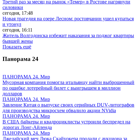
Третий раз за месяц на рынок «Темер» в Ростове нагрянули
силовики
сегодня, 17:48
Новая трагедия на озере Лесном: ростовчанин ушел купаться
и утонул
сегодня, 16:11
Житель Волгодонска избежит наказания за поджог квартиры
бывшей жены
Показать ещё
Панорама
24
ПАНОРАМА 24. Мир
Мусорная компания помогла итальянцу найти выброшенный
по ошибке лотерейный билет с выигрышем в миллион
долларов
ПАНОРАМА 24. Мир
Завление Китая о выпуске своих серийных DUV-литографов
для производства микросхем обвалило акции NVidia
ПАНОРАМА 24. Мир
В США байкеры и квадроциклисты устроили беспредел на
дорогах Лонг-Айленда
ПАНОРАМА 24. Мир
Джедайский меч Люка Скайуокера продали с аукциона за