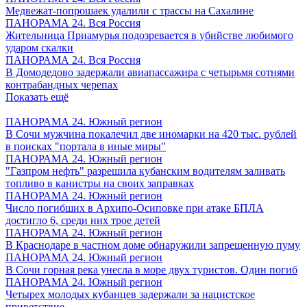
Медвежат-попрошаек удалили с трассы на Сахалине
ПАНОРАМА 24. Вся Россия
Жительница Приамурья подозревается в убийстве любимого
ударом скалки
ПАНОРАМА 24. Вся Россия
В Домодедово задержали авиапассажира с четырьмя сотнями
контрабандных черепах
Показать ещё
ПАНОРАМА 24. Южный регион
В Сочи мужчина покалечил две иномарки на 420 тыс. рублей
в поисках "портала в иные миры"
ПАНОРАМА 24. Южный регион
"Газпром нефть" разрешила кубанским водителям заливать
топливо в канистры на своих заправках
ПАНОРАМА 24. Южный регион
Число погибших в Архипо-Осиповке при атаке БПЛА
достигло 6, среди них трое детей
ПАНОРАМА 24. Южный регион
В Краснодаре в частном доме обнаружили запрещенную пуму
ПАНОРАМА 24. Южный регион
В Сочи горная река унесла в море двух туристов. Один погиб
ПАНОРАМА 24. Южный регион
Четырех молодых кубанцев задержали за нацистское
приветствие