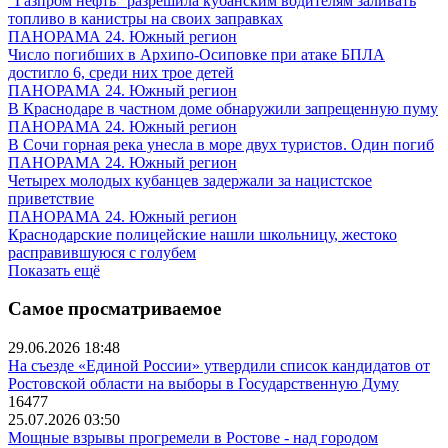
"Газпром нефть" разрешила кубанским водителям заливать
топливо в канистры на своих заправках
ПАНОРАМА 24. Южный регион
Число погибших в Архипо-Осиповке при атаке БПЛА
достигло 6, среди них трое детей
ПАНОРАМА 24. Южный регион
В Краснодаре в частном доме обнаружили запрещенную пуму
ПАНОРАМА 24. Южный регион
В Сочи горная река унесла в море двух туристов. Один погиб
ПАНОРАМА 24. Южный регион
Четырех молодых кубанцев задержали за нацистское
приветствие
ПАНОРАМА 24. Южный регион
Краснодарские полицейские нашли школьницу, жестоко
расправившуюся с голубем
Показать ещё
Самое просматриваемое
29.06.2026 18:48
На съезде «Единой России» утвердили список кандидатов от
Ростовской области на выборы в Государственную Думу
16477
25.07.2026 03:50
Мощные взрывы прогремели в Ростове - над городом