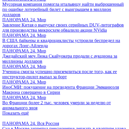
Мусорная компания помогла итальянцу найти выброшенный
по ошибке лотерейный билет с выигрышем в миллион
долларов
ПАНОРАМА 24. Мир
Завление Китая о выпуске своих серийных DUV-литографов
для производства микросхем обвалило акции NVidia
ПАНОРАМА 24. Мир
В США байкеры и квадроциклисты устроили беспредел на
дорогах Лонг-Айленда
ПАНОРАМА 24. Мир
Джедайский меч Люка Скайуокера продали с аукциона за
миллионы долларов
ПАНОРАМА 24. Мир
Ученица смогла успешно приземлиться после того, как ее
инструктор-пилот выпал за борт
ПАНОРАМА 24. Мир
ИноСМИ: покушение на президента Франции Эмманюэля
Макрона совершено в Сирии
ПАНОРАМА 24. Мир
Во Франции более 2 тыс. человек умерли за неделю от
аномального зноя
Показать ещё
ПАНОРАМА 24. Вся Россия
Суд в Москве запретил пенсионерке держать в квартире удава