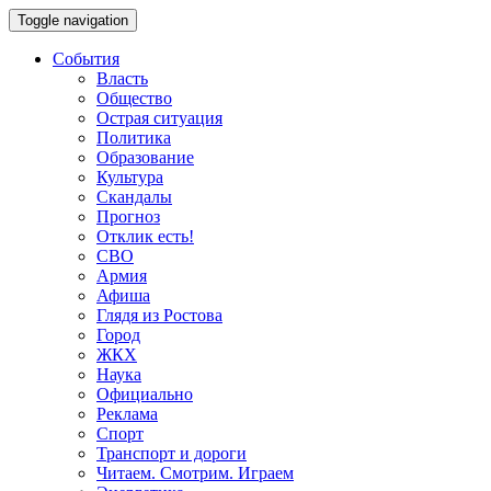
Toggle navigation
События
Власть
Общество
Острая ситуация
Политика
Образование
Культура
Скандалы
Прогноз
Отклик есть!
СВО
Армия
Афиша
Глядя из Ростова
Город
ЖКХ
Наука
Официально
Реклама
Спорт
Транспорт и дороги
Читаем. Смотрим. Играем