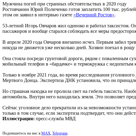
Мужчина погиб при странных обстоятельствах в 2020 году
Ростовчанин Юрий Поличенко готов заплатить 100 тыс. рублей 
этом он заявил в интервью газете
«Вечерний Ростов»
.
53-летний Игорь Овчаров жил одиноко и работал таксистом. Он
пассажиров и вообще старался соблюдать все меры предосторо
В апреле 2020 года Овчаров внезапно исчез. Первым забил тре
никуда не движется уже несколько дней. Хозяин поехал в рощу
Она стояла посреди грунтовой дороги, рядом с поваленным су
мобильный телефон в «бардачке» и термокружка с недопитым к
Только в ноябре 2021 года, во время расследования уголовног
Мертвого Донца. Экспертиза ДНК установила, что он принад
Но страшная находка не пролила свет на гибель таксиста. Наоб
автомобиль. Внутри него находилась земля. Это позволяет пред
Сейчас уголовное дело прекратили из-за невозможности устан
только в том случае, если экспертиза подтвердит, что они дей
Иллюстрация:
пресс-служба МВД
Подпишитесь на нас в
MAX
,
Telegram
.