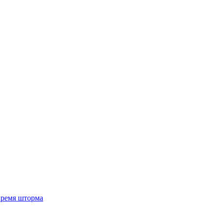
 время шторма