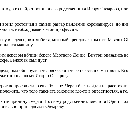
тому, кто найдет останки его родственника Игоря Овчарова, пог
 возил ростовчан в самый разгар пандемии коронавируса, но ни
жности, необходимые в этой профессии.
вогу владелец автомобиля, который арендовал таксист. Маячок G
 и нашел машину.
хим деревом вблизи берега Мертвого Донца. Внутри оказались в
офе. Бензобак был пуст.
о дела, был обнаружен человеческий череп с останками плоти. Е
лежит пропавшему Игорю Овчарову.
орот вопросов стало еще больше. Череп был найден на расстояни
положить, что тело таксиста закопано где-то в окрестностях, а 
овить причину смерти. Поэтому родственник таксиста Юрий Пол
ствительно принадлежат Овчарову.