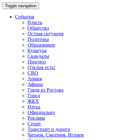
Toggle navigation
События
Власть
Общество
Острая ситуация
Политика
Образование
Культура
Скандалы
Прогноз
Отклик есть!
СВО
Армия
Афиша
Глядя из Ростова
Город
ЖКХ
Наука
Официально
Реклама
Спорт
Транспорт и дороги
Читаем. Смотрим. Играем