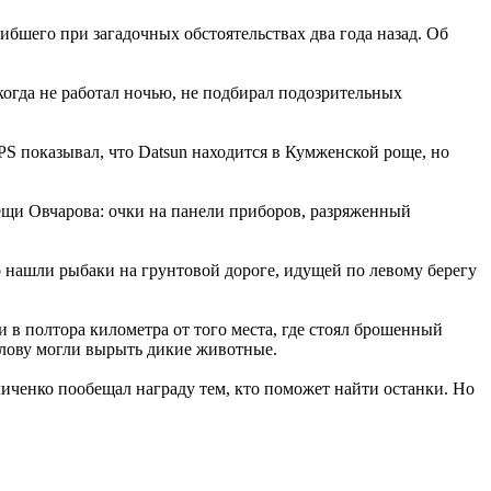
ибшего при загадочных обстоятельствах два года назад. Об
когда не работал ночью, не подбирал подозрительных
PS показывал, что Datsun находится в Кумженской роще, но
ещи Овчарова: очки на панели приборов, разряженный
го нашли рыбаки на грунтовой дороге, идущей по левому берегу
и в полтора километра от того места, где стоял брошенный
голову могли вырыть дикие животные.
иченко пообещал награду тем, кто поможет найти останки. Но