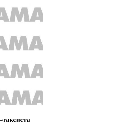
 –таксиста