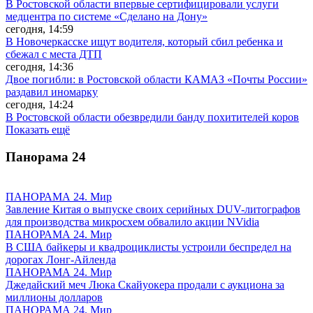
В Ростовской области впервые сертифицировали услуги
медцентра по системе «Сделано на Дону»
сегодня, 14:59
В Новочеркасске ищут водителя, который сбил ребенка и
сбежал с места ДТП
сегодня, 14:36
Двое погибли: в Ростовской области КАМАЗ «Почты России»
раздавил иномарку
сегодня, 14:24
В Ростовской области обезвредили банду похитителей коров
Показать ещё
Панорама
24
ПАНОРАМА 24. Мир
Завление Китая о выпуске своих серийных DUV-литографов
для производства микросхем обвалило акции NVidia
ПАНОРАМА 24. Мир
В США байкеры и квадроциклисты устроили беспредел на
дорогах Лонг-Айленда
ПАНОРАМА 24. Мир
Джедайский меч Люка Скайуокера продали с аукциона за
миллионы долларов
ПАНОРАМА 24. Мир