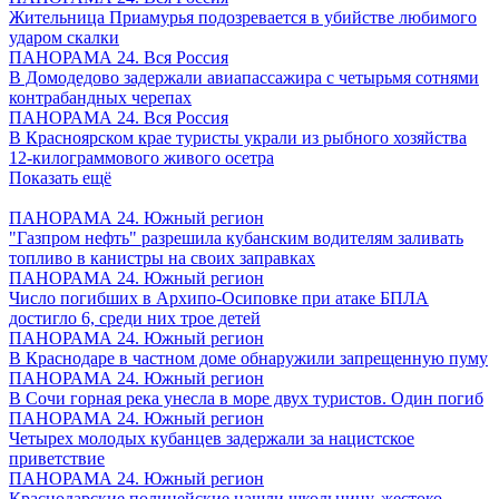
Жительница Приамурья подозревается в убийстве любимого
ударом скалки
ПАНОРАМА 24. Вся Россия
В Домодедово задержали авиапассажира с четырьмя сотнями
контрабандных черепах
ПАНОРАМА 24. Вся Россия
В Красноярском крае туристы украли из рыбного хозяйства
12-килограммового живого осетра
Показать ещё
ПАНОРАМА 24. Южный регион
"Газпром нефть" разрешила кубанским водителям заливать
топливо в канистры на своих заправках
ПАНОРАМА 24. Южный регион
Число погибших в Архипо-Осиповке при атаке БПЛА
достигло 6, среди них трое детей
ПАНОРАМА 24. Южный регион
В Краснодаре в частном доме обнаружили запрещенную пуму
ПАНОРАМА 24. Южный регион
В Сочи горная река унесла в море двух туристов. Один погиб
ПАНОРАМА 24. Южный регион
Четырех молодых кубанцев задержали за нацистское
приветствие
ПАНОРАМА 24. Южный регион
Краснодарские полицейские нашли школьницу, жестоко