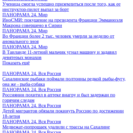
Ученица смогла успешно приземлиться после того, как ее
инструктор-пилот выпал за борт
ПАНОРАМА 24. Мир
ИноСМИ: покушение на президента Франции Эмманюэля
Макрона совершено в Сирии
ПАНОРАМА 24. Мир
Во Франции более 2 тыс. человек умерли за неделю от
аномального зноя
ПАНОРАМА 24. Мир
В Таиланде 11-летний мальчик угнал машину и задавил
девятерых монахов
Показать ещё
ПАНОРАМА 24. Вся Россия
Сахалинские рыбаки поймали полтонны редкой рыбы-фугу,
она же - рыба-собака
ПАНОРАМА 24. Вся Россия
Россиянин похитил в аптеке виагру и был задержан по
горячим следам
ПАНОРАМА 24. Вся Россия
Детей мигрантов обязали покинуть Россию по достижении
18-летия
ПАНОРАМА 24. Вся Россия
Медвежат-попрошаек удалили с трассы на Сахалине
ПАНОРАМА 24. Вся Россия