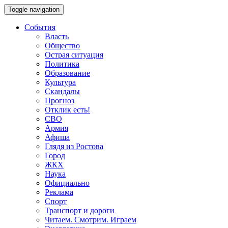
Toggle navigation
События
Власть
Общество
Острая ситуация
Политика
Образование
Культура
Скандалы
Прогноз
Отклик есть!
СВО
Армия
Афиша
Глядя из Ростова
Город
ЖКХ
Наука
Официально
Реклама
Спорт
Транспорт и дороги
Читаем. Смотрим. Играем