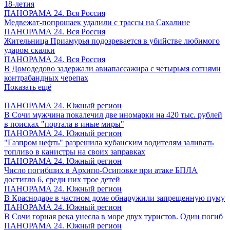
18-летия
ПАНОРАМА 24. Вся Россия
Медвежат-попрошаек удалили с трассы на Сахалине
ПАНОРАМА 24. Вся Россия
Жительница Приамурья подозревается в убийстве любимого
ударом скалки
ПАНОРАМА 24. Вся Россия
В Домодедово задержали авиапассажира с четырьмя сотнями
контрабандных черепах
Показать ещё
ПАНОРАМА 24. Южный регион
В Сочи мужчина покалечил две иномарки на 420 тыс. рублей
в поисках "портала в иные миры"
ПАНОРАМА 24. Южный регион
"Газпром нефть" разрешила кубанским водителям заливать
топливо в канистры на своих заправках
ПАНОРАМА 24. Южный регион
Число погибших в Архипо-Осиповке при атаке БПЛА
достигло 6, среди них трое детей
ПАНОРАМА 24. Южный регион
В Краснодаре в частном доме обнаружили запрещенную пуму
ПАНОРАМА 24. Южный регион
В Сочи горная река унесла в море двух туристов. Один погиб
ПАНОРАМА 24. Южный регион