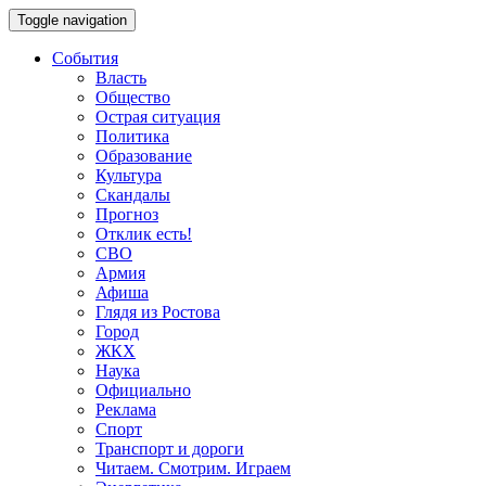
Toggle navigation
События
Власть
Общество
Острая ситуация
Политика
Образование
Культура
Скандалы
Прогноз
Отклик есть!
СВО
Армия
Афиша
Глядя из Ростова
Город
ЖКХ
Наука
Официально
Реклама
Спорт
Транспорт и дороги
Читаем. Смотрим. Играем