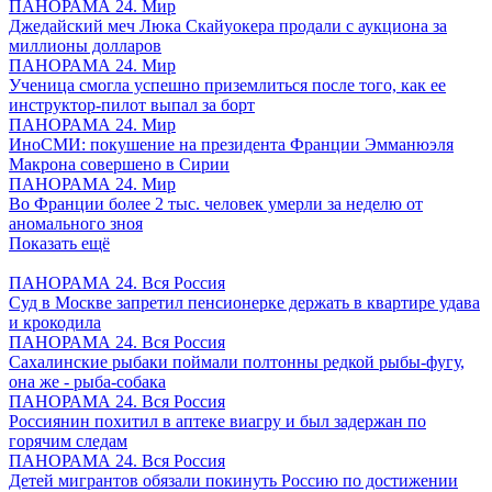
ПАНОРАМА 24. Мир
Джедайский меч Люка Скайуокера продали с аукциона за
миллионы долларов
ПАНОРАМА 24. Мир
Ученица смогла успешно приземлиться после того, как ее
инструктор-пилот выпал за борт
ПАНОРАМА 24. Мир
ИноСМИ: покушение на президента Франции Эмманюэля
Макрона совершено в Сирии
ПАНОРАМА 24. Мир
Во Франции более 2 тыс. человек умерли за неделю от
аномального зноя
Показать ещё
ПАНОРАМА 24. Вся Россия
Суд в Москве запретил пенсионерке держать в квартире удава
и крокодила
ПАНОРАМА 24. Вся Россия
Сахалинские рыбаки поймали полтонны редкой рыбы-фугу,
она же - рыба-собака
ПАНОРАМА 24. Вся Россия
Россиянин похитил в аптеке виагру и был задержан по
горячим следам
ПАНОРАМА 24. Вся Россия
Детей мигрантов обязали покинуть Россию по достижении