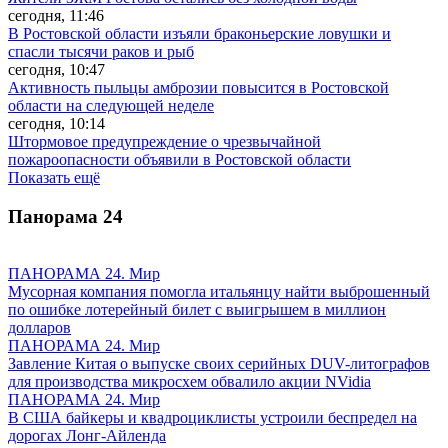
сегодня, 11:46
В Ростовской области изъяли браконьерские ловушки и
спасли тысячи раков и рыб
сегодня, 10:47
Активность пыльцы амброзии повысится в Ростовской
области на следующей неделе
сегодня, 10:14
Штормовое предупреждение о чрезвычайной
пожароопасности объявили в Ростовской области
Показать ещё
Панорама
24
ПАНОРАМА 24. Мир
Мусорная компания помогла итальянцу найти выброшенный
по ошибке лотерейный билет с выигрышем в миллион
долларов
ПАНОРАМА 24. Мир
Завление Китая о выпуске своих серийных DUV-литографов
для производства микросхем обвалило акции NVidia
ПАНОРАМА 24. Мир
В США байкеры и квадроциклисты устроили беспредел на
дорогах Лонг-Айленда