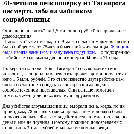
78-летнюю пенсионерку из Таганрога
насмерть забили чайником
соцработницы
Они "нацеливались" на 1,5 миллиона рублей от продажи ее
домовладения
"Панорама" уже писала, что 9 марта в частном домовладении
было найдено тело 78-летней местной жительницы.
Женщина
была избита чайником и задушена подушкой
. По подозрению
в убийстве задержаны две пенсионерки 64 лет и 71 года.
По версии портала "Ерш. Таганрог" со ссылкой на свой
источник, женщина намеревалась продать дом и получить за
него 1,5 млн. рублей. Это стало известно двум работницам
одной из частных городских контор, занимающейся
соцобеспечением престарелых. Они раньше помогали
пожилой женщине по хозяйству и сдружились.
Для убийства злоумышленницы выбрали день, когда, по их
прикидкам, 78-летняя хозяйка продала дом и должна была
получить деньги. Жилье она действительно уже продала, но
деньги еще не поучила. Поэтому поживой подозреваемых
стали лишь 3 тыс. рублей и кое-какие личные вещи.