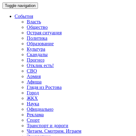
Toggle navigation
События
Власть
Общество
Острая ситуация
Политика
Образование
Культура
Скандалы
Прогноз
Отклик есть!
СВО
Армия
Афиша
Глядя из Ростова
Город
ЖКХ
Наука
Официально
Реклама
Спорт
Транспорт и дороги
Читаем. Смотрим. Играем