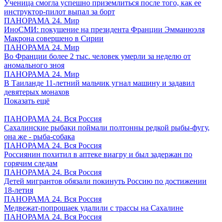
Ученица смогла успешно приземлиться после того, как ее
инструктор-пилот выпал за борт
ПАНОРАМА 24. Мир
ИноСМИ: покушение на президента Франции Эмманюэля
Макрона совершено в Сирии
ПАНОРАМА 24. Мир
Во Франции более 2 тыс. человек умерли за неделю от
аномального зноя
ПАНОРАМА 24. Мир
В Таиланде 11-летний мальчик угнал машину и задавил
девятерых монахов
Показать ещё
ПАНОРАМА 24. Вся Россия
Сахалинские рыбаки поймали полтонны редкой рыбы-фугу,
она же - рыба-собака
ПАНОРАМА 24. Вся Россия
Россиянин похитил в аптеке виагру и был задержан по
горячим следам
ПАНОРАМА 24. Вся Россия
Детей мигрантов обязали покинуть Россию по достижении
18-летия
ПАНОРАМА 24. Вся Россия
Медвежат-попрошаек удалили с трассы на Сахалине
ПАНОРАМА 24. Вся Россия