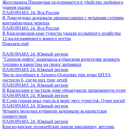
Жительница Приамурья подозревается в убийстве любимого
ударом скалки
ПАНОРАМА 24. Вся Россия
В Домодедово задержали авиапассажира с четырьмя сотнями
контрабандных черепах
ПАНОРАМА 24. Вся Россия
В Красноярском крае туристы украли из рыбного хозяйства
12-килограммового живого осетра
Показать ещё
ПАНОРАМА 24. Южный регион
"Газпром нефть" разрешила кубанским водителям заливать
топливо в канистры на своих заправках
ПАНОРАМА 24. Южный регион
Число погибших в Архипо-Осиповке при атаке БПЛА
достигло 6, среди них трое детей
ПАНОРАМА 24. Южный регион
В Краснодаре в частном доме обнаружили запрещенную пуму
ПАНОРАМА 24. Южный регион
В Сочи горная река унесла в море двух туристов. Один погиб
ПАНОРАМА 24. Южный регион
Четырех молодых кубанцев задержали за нацистское
приветствие
ПАНОРАМА 24. Южный регион
Краснодарские полицейские нашли школьницу, жестоко