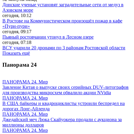
Донские ученые установят заградительные сети от медуз в
Азовском море
сегодня, 10:12
В Ростове на Коммунистическом произошёл пожар в кафе
«Пури-пури»
сегодня, 09:17
Пьяный ростовчанин утонул в Лесном озере
сегодня, 07:18
ВСУ ударили 20 дронами по 3 районам Ростовской области
Показать ещё
Панорама
24
ПАНОРАМА 24. Мир
Завление Китая о выпуске своих серийных DUV-литографов
для производства микросхем обвалило акции NVidia
ПАНОРАМА 24. Мир
В США байкеры и квадроциклисты устроили беспредел на
дорогах Лонг-Айленда
ПАНОРАМА 24. Мир
Джедайский меч Люка Скайуокера продали с аукциона за
миллионы долларов
ПАНОРАМА 24. Мир