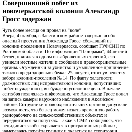
Совершивший побег из
новочеркасской колонии Александр
Гросс задержан
Чуть более месяца он провел на "воле"
Вчера, 4 октября, в Заветинском районе задержан особо
опасный преступник Александр Гросс, сбежавший из
колонии-поселения в Новочеркасске, сообщает ГУФСИН по
Ростовской области. По информации "Панорамы", 44-летний
беглец прятался в одном из заброшенных строений, его
увидели местные жители и сообщили в правоохранительные
органы. Осужденный за убийство и умышленное причинение
тяжкого вреда здоровью сбежал 25 августа, отогнув решетку
забора колонии-поселения № 14. По факту халатности
должностных лиц исправительной колонии, допустивших
побег осужденного, возбуждено уголовное дело. В начале
сентября появлялась информация, что Александр Гросс попал
на запись камеры наружного наблюдения в Аксайском
районе. Сотрудники правоохранительных органов допускали
возможность, что беглец может искать временную работу
разнорабочего на сельскохозяйственных объектах и
передвигаться на попутках. Также в СМИ сообщалось, что
рецидивист якобы скрывается в приграничных районах,
намереваясь перейти границу и оказаться на территории