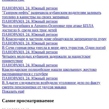
ПАНОРАМА 24. Южный регион
"Газпром нефть" разрешила кубанским водителям заливать
топливо в канистры на своих заправках
ПАНОРАМА 24. Южный регион
Число погибших в Архипо-Осиповке при атаке БПЛА
достигло 6, среди них трое детей
ПАНОРАМА 24. Южный регион
В Краснодаре в частном доме обнаружили запрещенную пуму
ПАНОРАМА 24. Южный регион
В Сочи горная река унесла в море двух туристов. Один погиб
ПАНОРАМА 24. Южный регион
Четырех молодых кубанцев задержали за нацистское
приветствие
ПАНОРАМА 24. Южный регион
Краснодарские полицейские нашли школьницу, жестоко
расправившуюся с голубем
ПАНОРАМА 24. Южный регион
В Адыгее следователи возбудили уголовное дело по факту
смерти пенсионерки от укусов макаки
Показать ещё
Самое просматриваемое