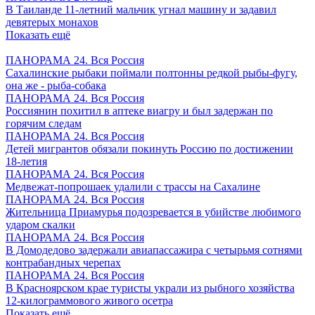
В Таиланде 11-летний мальчик угнал машину и задавил
девятерых монахов
Показать ещё
ПАНОРАМА 24. Вся Россия
Сахалинские рыбаки поймали полтонны редкой рыбы-фугу,
она же - рыба-собака
ПАНОРАМА 24. Вся Россия
Россиянин похитил в аптеке виагру и был задержан по
горячим следам
ПАНОРАМА 24. Вся Россия
Детей мигрантов обязали покинуть Россию по достижении
18-летия
ПАНОРАМА 24. Вся Россия
Медвежат-попрошаек удалили с трассы на Сахалине
ПАНОРАМА 24. Вся Россия
Жительница Приамурья подозревается в убийстве любимого
ударом скалки
ПАНОРАМА 24. Вся Россия
В Домодедово задержали авиапассажира с четырьмя сотнями
контрабандных черепах
ПАНОРАМА 24. Вся Россия
В Красноярском крае туристы украли из рыбного хозяйства
12-килограммового живого осетра
Показать ещё