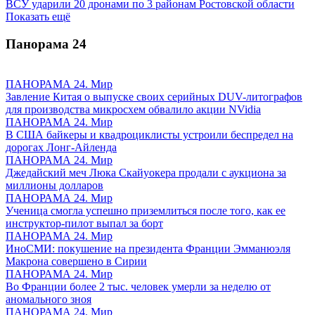
ВСУ ударили 20 дронами по 3 районам Ростовской области
Показать ещё
Панорама
24
ПАНОРАМА 24. Мир
Завление Китая о выпуске своих серийных DUV-литографов
для производства микросхем обвалило акции NVidia
ПАНОРАМА 24. Мир
В США байкеры и квадроциклисты устроили беспредел на
дорогах Лонг-Айленда
ПАНОРАМА 24. Мир
Джедайский меч Люка Скайуокера продали с аукциона за
миллионы долларов
ПАНОРАМА 24. Мир
Ученица смогла успешно приземлиться после того, как ее
инструктор-пилот выпал за борт
ПАНОРАМА 24. Мир
ИноСМИ: покушение на президента Франции Эмманюэля
Макрона совершено в Сирии
ПАНОРАМА 24. Мир
Во Франции более 2 тыс. человек умерли за неделю от
аномального зноя
ПАНОРАМА 24. Мир