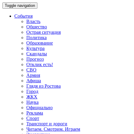
Toggle navigation
События
Власть
Общество
Острая ситуация
Политика
Образование
Культура
Скандалы
Прогноз
Отклик есть!
СВО
Армия
Афиша
Глядя из Ростова
Город
ЖКХ
Наука
Официально
Реклама
Спорт
Транспорт и дороги
Читаем. Смотрим. Играем