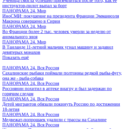
Ученица смогла успешно приземлиться после того, как ее
инструктор-пилот выпал за борт
ПАНОРАМА 24. Мир
ИноСМИ: покушение на президента Франции Эмманюэля
Макрона совершено в Сирии
ПАНОРАМА 24. Мир
Во Франции более 2 тыс. человек умерли за неделю от
аномального зноя
ПАНОРАМА 24. Мир
В Таиланде 11-летний мальчик угнал машину и задавил
девятерых монахов
Показать ещё
ПАНОРАМА 24. Вся Россия
Сахалинские рыбаки поймали полтонны редкой рыбы-фугу,
она же - рыба-собака
ПАНОРАМА 24. Вся Россия
Россиянин похитил в аптеке виагру и был задержан по
горячим следам
ПАНОРАМА 24. Вся Россия
Детей мигрантов обязали покинуть Россию по достижении
18-летия
ПАНОРАМА 24. Вся Россия
Медвежат-попрошаек удалили с трассы на Сахалине
ПАНОРАМА 24. Вся Россия