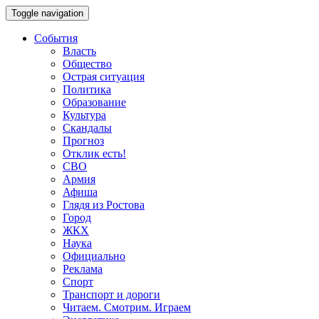
Toggle navigation
События
Власть
Общество
Острая ситуация
Политика
Образование
Культура
Скандалы
Прогноз
Отклик есть!
СВО
Армия
Афиша
Глядя из Ростова
Город
ЖКХ
Наука
Официально
Реклама
Спорт
Транспорт и дороги
Читаем. Смотрим. Играем