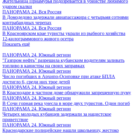
Жительница Приамурья подозревается в убийстве любимого
ударом скалки
ПАНОРАМА 24. Вся Россия
В Домодедово задержали авиапассажира с четырьмя сотнями
контрабандных черепах
ПАНОРАМА 24. Вся Россия
В Красноярском крае туристы украли из рыбного хозяйства
12-килограммового живого осетра
Показать ещё
ПАНОРАМА 24. Южный регион
"Газпром нефть" разрешила кубанским водителям заливать
топливо в канистры на своих заправках
ПАНОРАМА 24. Южный регион
Число погибших в Архипо-Осиповке при атаке БПЛА
достигло 6, среди них трое детей
ПАНОРАМА 24. Южный регион
В Краснодаре в частном доме обнаружили запрещенную пуму
ПАНОРАМА 24. Южный регион
В Сочи горная река унесла в море двух туристов. Один погиб
ПАНОРАМА 24. Южный регион
Четырех молодых кубанцев задержали за нацистское
приветствие
ПАНОРАМА 24. Южный регион
Краснодарские полицейские нашли школьницу, жестоко