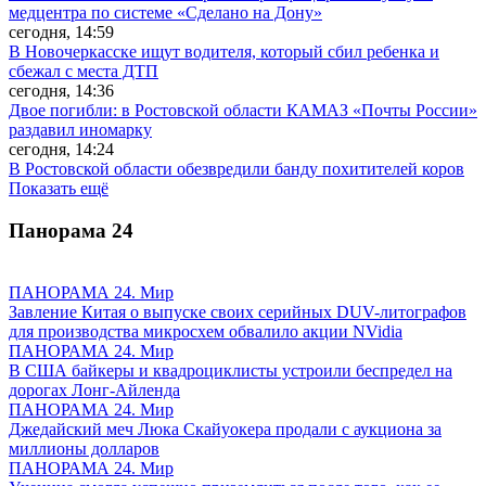
медцентра по системе «Сделано на Дону»
сегодня, 14:59
В Новочеркасске ищут водителя, который сбил ребенка и
сбежал с места ДТП
сегодня, 14:36
Двое погибли: в Ростовской области КАМАЗ «Почты России»
раздавил иномарку
сегодня, 14:24
В Ростовской области обезвредили банду похитителей коров
Показать ещё
Панорама
24
ПАНОРАМА 24. Мир
Завление Китая о выпуске своих серийных DUV-литографов
для производства микросхем обвалило акции NVidia
ПАНОРАМА 24. Мир
В США байкеры и квадроциклисты устроили беспредел на
дорогах Лонг-Айленда
ПАНОРАМА 24. Мир
Джедайский меч Люка Скайуокера продали с аукциона за
миллионы долларов
ПАНОРАМА 24. Мир