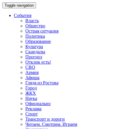
Toggle navigation
События
Власть
Общество
Острая ситуация
Политика
Образование
Культура
Скандалы
Прогноз
Отклик есть!
СВО
Армия
Афиша
Глядя из Ростова
Город
ЖКХ
Наука
Официально
Реклама
Спорт
Транспорт и дороги
Читаем. Смотрим. Играем