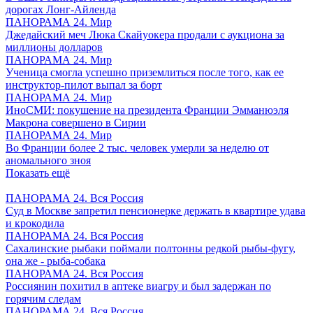
дорогах Лонг-Айленда
ПАНОРАМА 24. Мир
Джедайский меч Люка Скайуокера продали с аукциона за
миллионы долларов
ПАНОРАМА 24. Мир
Ученица смогла успешно приземлиться после того, как ее
инструктор-пилот выпал за борт
ПАНОРАМА 24. Мир
ИноСМИ: покушение на президента Франции Эмманюэля
Макрона совершено в Сирии
ПАНОРАМА 24. Мир
Во Франции более 2 тыс. человек умерли за неделю от
аномального зноя
Показать ещё
ПАНОРАМА 24. Вся Россия
Суд в Москве запретил пенсионерке держать в квартире удава
и крокодила
ПАНОРАМА 24. Вся Россия
Сахалинские рыбаки поймали полтонны редкой рыбы-фугу,
она же - рыба-собака
ПАНОРАМА 24. Вся Россия
Россиянин похитил в аптеке виагру и был задержан по
горячим следам
ПАНОРАМА 24. Вся Россия