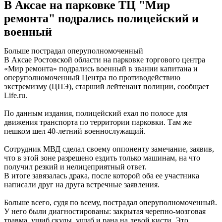
В Аксае на парковке ТЦ "Мир
ремонта" подрались полицейский и
военный
Больше пострадал оперуполномоченный
В Аксае Ростовской области на парковке торгового центра
«Мир ремонта» подрались военный в звании капитана и
оперуполномоченный Центра по противодействию
экстремизму (ЦПЭ), старший лейтенант полиции, сообщает
Life.ru.
По данным издания, полицейский ехал по полосе для
движения транспорта по территории парковки. Там же
пешком шел 40-летний военнослужащий.
Сотрудник МВД сделал своему оппоненту замечание, заявив,
что в этой зоне разрешено ездить только машинам, на что
получил резкий и нелицеприятный ответ.
В итоге завязалась драка, после которой оба ее участника
написали друг на друга встречные заявления.
Больше всего, судя по всему, пострадал оперуполномоченный.
У него были диагностированы: закрытая черепно-мозговая
травма, ушиб скулы, ушиб и рана на левой кисти. Это