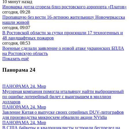
10 минут назад
Иномарка дотла сгорела близ ростовского аэропорта «Платов»
сегодня, 09:28
Пропавшую без вести 16-летнюю жительницу Новочеркасска
нашли живой
сегодня, 09:07
В Ростовской области за сутки произошли 17 техногенных и
48 ландшафтных пожаров
сегодня, 08:53
Военные сделали заявление о новой атаке украинских БПЛА
на Ростовскую область
Показать ещё
Панорама
24
ПАНОРАМА 24. Мир
Мусорная компания помогла итальянцу найти выброшенный
по ошибке лотерейный билет с выигрышем в миллион
долларов
ПАНОРАМА 24. Мир
Завление Китая о выпуске своих серийных DUV-литографов
для производства микросхем обвалило акции NVidia
ПАНОРАМА 24. Мир
В США байкеры и квадроциклисты устроили беспредел на