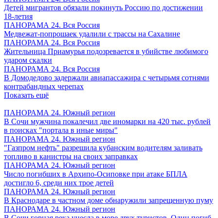
Детей мигрантов обязали покинуть Россию по достижении
18-летия
ПАНОРАМА 24. Вся Россия
Медвежат-попрошаек удалили с трассы на Сахалине
ПАНОРАМА 24. Вся Россия
Жительница Приамурья подозревается в убийстве любимого
ударом скалки
ПАНОРАМА 24. Вся Россия
В Домодедово задержали авиапассажира с четырьмя сотнями
контрабандных черепах
Показать ещё
ПАНОРАМА 24. Южный регион
В Сочи мужчина покалечил две иномарки на 420 тыс. рублей
в поисках "портала в иные миры"
ПАНОРАМА 24. Южный регион
"Газпром нефть" разрешила кубанским водителям заливать
топливо в канистры на своих заправках
ПАНОРАМА 24. Южный регион
Число погибших в Архипо-Осиповке при атаке БПЛА
достигло 6, среди них трое детей
ПАНОРАМА 24. Южный регион
В Краснодаре в частном доме обнаружили запрещенную пуму
ПАНОРАМА 24. Южный регион
В Сочи горная река унесла в море двух туристов. Один погиб