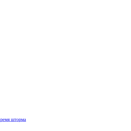
 время шторма