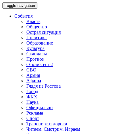
Toggle navigation
События
Власть
Общество
Острая ситуация
Политика
Образование
Культура
Скандалы
Прогноз
Отклик есть!
СВО
Армия
Афиша
Глядя из Ростова
Город
ЖКХ
Наука
Официально
Реклама
Спорт
Транспорт и дороги
Читаем. Смотрим. Играем