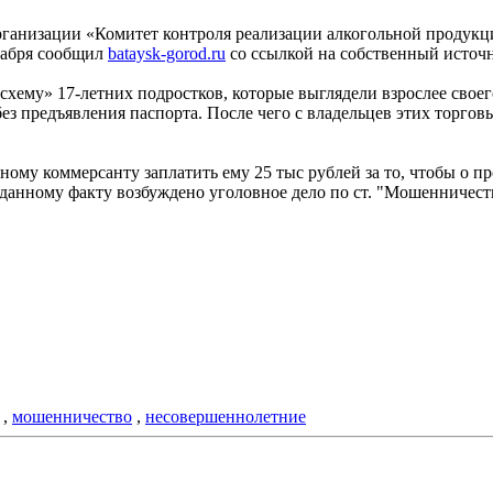
рганизации «Комитет контроля реализации алкогольной продукц
кабря сообщил
bataysk-gorod.ru
со ссылкой на собственный источ
хему» 17-летних подростков, которые выглядели взрослее своег
ез предъявления паспорта. После чего с владельцев этих торго
ому коммерсанту заплатить ему 25 тыс рублей за то, чтобы о п
 данному факту возбуждено уголовное дело по ст. "Мошенничеств
,
мошенничество
,
несовершеннолетние