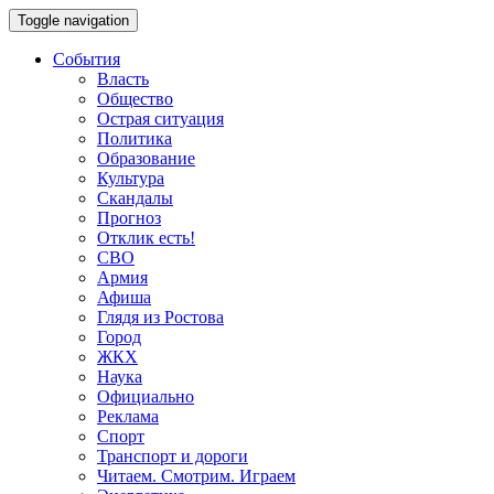
Toggle navigation
События
Власть
Общество
Острая ситуация
Политика
Образование
Культура
Скандалы
Прогноз
Отклик есть!
СВО
Армия
Афиша
Глядя из Ростова
Город
ЖКХ
Наука
Официально
Реклама
Спорт
Транспорт и дороги
Читаем. Смотрим. Играем