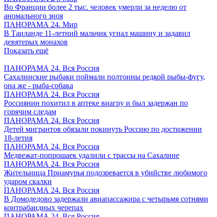
Во Франции более 2 тыс. человек умерли за неделю от
аномального зноя
ПАНОРАМА 24. Мир
В Таиланде 11-летний мальчик угнал машину и задавил
девятерых монахов
Показать ещё
ПАНОРАМА 24. Вся Россия
Сахалинские рыбаки поймали полтонны редкой рыбы-фугу,
она же - рыба-собака
ПАНОРАМА 24. Вся Россия
Россиянин похитил в аптеке виагру и был задержан по
горячим следам
ПАНОРАМА 24. Вся Россия
Детей мигрантов обязали покинуть Россию по достижении
18-летия
ПАНОРАМА 24. Вся Россия
Медвежат-попрошаек удалили с трассы на Сахалине
ПАНОРАМА 24. Вся Россия
Жительница Приамурья подозревается в убийстве любимого
ударом скалки
ПАНОРАМА 24. Вся Россия
В Домодедово задержали авиапассажира с четырьмя сотнями
контрабандных черепах
ПАНОРАМА 24. Вся Россия