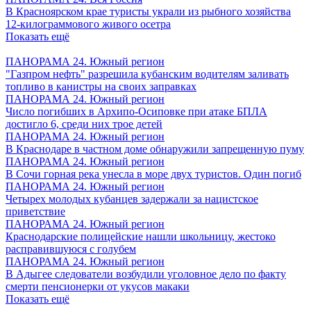
В Красноярском крае туристы украли из рыбного хозяйства
12-килограммового живого осетра
Показать ещё
ПАНОРАМА 24. Южный регион
"Газпром нефть" разрешила кубанским водителям заливать
топливо в канистры на своих заправках
ПАНОРАМА 24. Южный регион
Число погибших в Архипо-Осиповке при атаке БПЛА
достигло 6, среди них трое детей
ПАНОРАМА 24. Южный регион
В Краснодаре в частном доме обнаружили запрещенную пуму
ПАНОРАМА 24. Южный регион
В Сочи горная река унесла в море двух туристов. Один погиб
ПАНОРАМА 24. Южный регион
Четырех молодых кубанцев задержали за нацистское
приветствие
ПАНОРАМА 24. Южный регион
Краснодарские полицейские нашли школьницу, жестоко
расправившуюся с голубем
ПАНОРАМА 24. Южный регион
В Адыгее следователи возбудили уголовное дело по факту
смерти пенсионерки от укусов макаки
Показать ещё