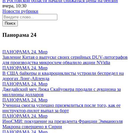
В Ростовской области начали снижаться цены на бензин
вчера, 10:30
Новости рубрики
Панорама
24
ПАНОРАМА 24. Мир
Завление Китая о выпуске своих серийных DUV-литографов
для производства микросхем обвалило акции NVidia
ПАНОРАМА 24. Мир
В США байкеры и квадроциклисты устроили беспредел на
дорогах Лонг-Айленда
ПАНОРАМА 24. Мир
Джедайский меч Люка Скайуокера продали с аукциона за
миллионы долларов
ПАНОРАМА 24. Мир
Ученица смогла успешно приземлиться после того, как ее
инструктор-пилот выпал за борт
ПАНОРАМА 24. Мир
ИноСМИ: покушение на президента Франции Эмманюэля
Макрона совершено в Сирии
ПАНОРАМА 24. Мир