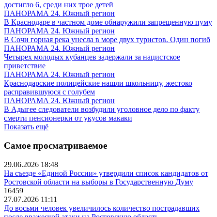
достигло 6, среди них трое детей
ПАНОРАМА 24. Южный регион
В Краснодаре в частном доме обнаружили запрещенную пуму
ПАНОРАМА 24. Южный регион
В Сочи горная река унесла в море двух туристов. Один погиб
ПАНОРАМА 24. Южный регион
Четырех молодых кубанцев задержали за нацистское
приветствие
ПАНОРАМА 24. Южный регион
Краснодарские полицейские нашли школьницу, жестоко
расправившуюся с голубем
ПАНОРАМА 24. Южный регион
В Адыгее следователи возбудили уголовное дело по факту
смерти пенсионерки от укусов макаки
Показать ещё
Самое просматриваемое
29.06.2026 18:48
На съезде «Единой России» утвердили список кандидатов от
Ростовской области на выборы в Государственную Думу
16459
27.07.2026 11:11
До восьми человек увеличилось количество пострадавших
после вражеской атаки на Ростовскую область