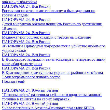
она же - рыба-собака
ПАНОРАМА 24. Вся Россия
Россиянин похитил в аптеке виагру и был задержан по
горячим следам
ПАНОРАМА 24. Вся Россия
Детей мигрантов обязали покинуть Россию по достижении
18-летия
ПАНОРАМА 24. Вся Россия
Медвежат-попрошаек удалили с трассы на Сахалине
ПАНОРАМА 24. Вся Россия
Жительница Приамурья подозревается в убийстве любимого
ударом скалки
ПАНОРАМА 24. Вся Россия
В Домодедово задержали авиапассажира с четырьмя сотнями
контрабандных черепах
ПАНОРАМА 24. Вся Россия
В Красноярском крае туристы украли из рыбного хозяйства
12-килограммового живого осетра
Показать ещё
ПАНОРАМА 24. Южный регион
"Газпром нефть" разрешила кубанским водителям заливать
топливо в канистры на своих заправках
ПАНОРАМА 24. Южный регион
Число погибших в Архипо-Осиповке при атаке БПЛА