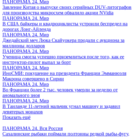
ПАНОРАМА 24. Мир
Завление Китая о выпуске своих серийных DUV-литографов
для производства микросхем обвалило акции NVidia
ПАНОРАМА 24. Мир
В США байкеры и квадроциклисты устроили беспредел на
дорогах Лонг-Айленда
ПАНОРАМА 24. Мир
Джедайский меч Люка Скайуокера продали с аукциона за
миллионы долларов
ПАНОРАМА 24. Мир
Ученица смогла успешно приземлиться после того, как ее
инструктор-пилот выпал за борт
ПАНОРАМА 24. Мир
ИноСМИ: покушение на президента Франции Эмманюэля
Макрона совершено в Сирии
ПАНОРАМА 24. Мир
Во Франции более 2 тыс. человек умерли за неделю от
аномального зноя
ПАНОРАМА 24. Мир
В Таиланде 11-летний мальчик угнал машину и задавил
девятерых монахов
Показать ещё
ПАНОРАМА 24. Вся Россия
Сахалинские рыбаки поймали полтонны редкой рыбы-фугу,