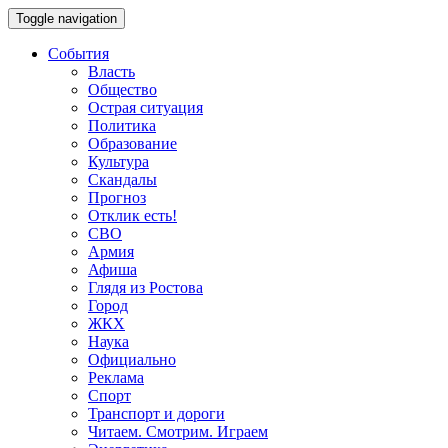
Toggle navigation
События
Власть
Общество
Острая ситуация
Политика
Образование
Культура
Скандалы
Прогноз
Отклик есть!
СВО
Армия
Афиша
Глядя из Ростова
Город
ЖКХ
Наука
Официально
Реклама
Спорт
Транспорт и дороги
Читаем. Смотрим. Играем