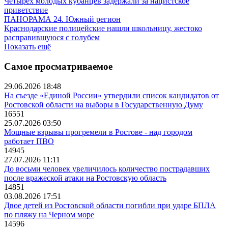
Четырех молодых кубанцев задержали за нацистское
приветствие
ПАНОРАМА 24. Южный регион
Краснодарские полицейские нашли школьницу, жестоко
расправившуюся с голубем
Показать ещё
Самое просматриваемое
29.06.2026 18:48
На съезде «Единой России» утвердили список кандидатов от
Ростовской области на выборы в Государственную Думу
16551
25.07.2026 03:50
Мощные взрывы прогремели в Ростове - над городом
работает ПВО
14945
27.07.2026 11:11
До восьми человек увеличилось количество пострадавших
после вражеской атаки на Ростовскую область
14851
03.08.2026 17:51
Двое детей из Ростовской области погибли при ударе БПЛА
по пляжу на Черном море
14596