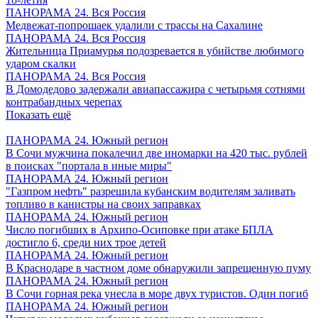
ПАНОРАМА 24. Вся Россия
Медвежат-попрошаек удалили с трассы на Сахалине
ПАНОРАМА 24. Вся Россия
Жительница Приамурья подозревается в убийстве любимого
ударом скалки
ПАНОРАМА 24. Вся Россия
В Домодедово задержали авиапассажира с четырьмя сотнями
контрабандных черепах
Показать ещё
ПАНОРАМА 24. Южный регион
В Сочи мужчина покалечил две иномарки на 420 тыс. рублей
в поисках "портала в иные миры"
ПАНОРАМА 24. Южный регион
"Газпром нефть" разрешила кубанским водителям заливать
топливо в канистры на своих заправках
ПАНОРАМА 24. Южный регион
Число погибших в Архипо-Осиповке при атаке БПЛА
достигло 6, среди них трое детей
ПАНОРАМА 24. Южный регион
В Краснодаре в частном доме обнаружили запрещенную пуму
ПАНОРАМА 24. Южный регион
В Сочи горная река унесла в море двух туристов. Один погиб
ПАНОРАМА 24. Южный регион