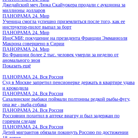
Джедайский меч Люка Скайуокера продали с аукциона за
миллионы долларов
ПАНОРАМА 24. Мир
Ученица смогла успешно приземлиться после того, как ее
инструктор-пилот выпал за борт
ПАНОРАМА 24. Мир
ИноСМИ: покушение на президента Франции Эмманюэля
Макрона совершено в Сирии
ПАНОРАМА 24. Мир
Во Франции более 2 тыс. человек умерли за неделю от
аномального зноя
Показать ещё
ПАНОРАМА 24. Вся Россия
Суд в Москве запретил пенсионерке держать в квартире удава
и крокодила
ПАНОРАМА 24. Вся Россия
Сахалинские рыбаки поймали полтонны редкой рыбы-фугу,
она же - рыба-собака
ПАНОРАМА 24. Вся Россия
Россиянин похитил в аптеке виагру и был задержан по
горячим следам
ПАНОРАМА 24. Вся Россия
Детей мигрантов обязали покинуть Россию по достижении
18-летия