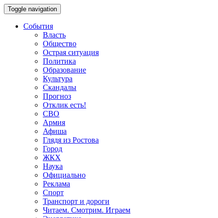
Toggle navigation
События
Власть
Общество
Острая ситуация
Политика
Образование
Культура
Скандалы
Прогноз
Отклик есть!
СВО
Армия
Афиша
Глядя из Ростова
Город
ЖКХ
Наука
Официально
Реклама
Спорт
Транспорт и дороги
Читаем. Смотрим. Играем