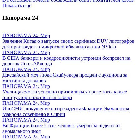
Показать ещё
Панорама
24
ПАНОРАМА 24. Мир
Завление Китая о выпуске своих серийных DUV-литографов
для производства микросхем обвалило акции NVidia
ПАНОРАМА 24. Мир
В США байкеры и квадроциклисты устроили беспредел на
дорогах Лонг-Айленда
ПАНОРАМА 24. Мир
Джедайский меч Люка Скайуокера продали с аукциона за
миллионы долларов
ПАНОРАМА 24. Мир
Ученица смогла успешно приземлиться после того, как ее
инструктор-пилот выпал за борт
ПАНОРАМА 24. Мир
ИноСМИ: покушение на президента Франции Эмманюэля
Макрона совершено в Сирии
ПАНОРАМА 24. Мир
Во Франции более 2 тыс. человек умерли за неделю от
аномального зноя
ПАНОРАМА 24. Мир