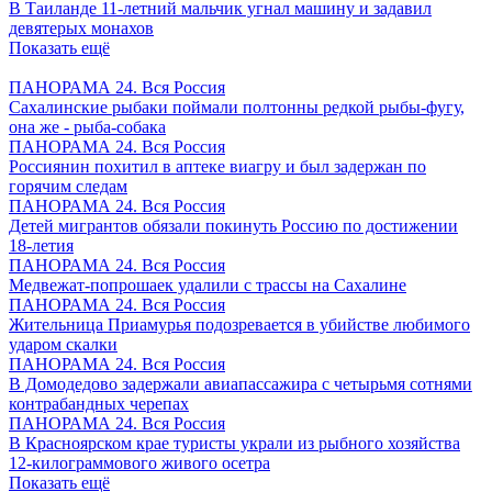
В Таиланде 11-летний мальчик угнал машину и задавил
девятерых монахов
Показать ещё
ПАНОРАМА 24. Вся Россия
Сахалинские рыбаки поймали полтонны редкой рыбы-фугу,
она же - рыба-собака
ПАНОРАМА 24. Вся Россия
Россиянин похитил в аптеке виагру и был задержан по
горячим следам
ПАНОРАМА 24. Вся Россия
Детей мигрантов обязали покинуть Россию по достижении
18-летия
ПАНОРАМА 24. Вся Россия
Медвежат-попрошаек удалили с трассы на Сахалине
ПАНОРАМА 24. Вся Россия
Жительница Приамурья подозревается в убийстве любимого
ударом скалки
ПАНОРАМА 24. Вся Россия
В Домодедово задержали авиапассажира с четырьмя сотнями
контрабандных черепах
ПАНОРАМА 24. Вся Россия
В Красноярском крае туристы украли из рыбного хозяйства
12-килограммового живого осетра
Показать ещё