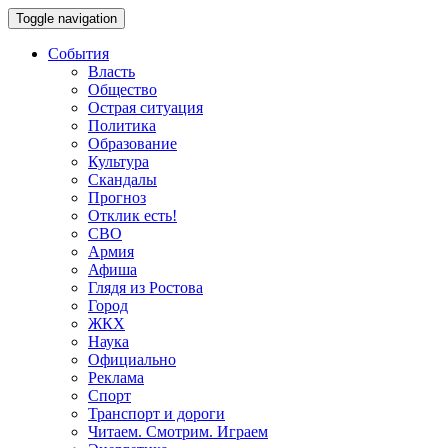
Toggle navigation
События
Власть
Общество
Острая ситуация
Политика
Образование
Культура
Скандалы
Прогноз
Отклик есть!
СВО
Армия
Афиша
Глядя из Ростова
Город
ЖКХ
Наука
Официально
Реклама
Спорт
Транспорт и дороги
Читаем. Смотрим. Играем