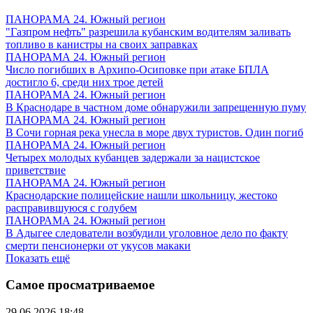
ПАНОРАМА 24. Южный регион
"Газпром нефть" разрешила кубанским водителям заливать
топливо в канистры на своих заправках
ПАНОРАМА 24. Южный регион
Число погибших в Архипо-Осиповке при атаке БПЛА
достигло 6, среди них трое детей
ПАНОРАМА 24. Южный регион
В Краснодаре в частном доме обнаружили запрещенную пуму
ПАНОРАМА 24. Южный регион
В Сочи горная река унесла в море двух туристов. Один погиб
ПАНОРАМА 24. Южный регион
Четырех молодых кубанцев задержали за нацистское
приветствие
ПАНОРАМА 24. Южный регион
Краснодарские полицейские нашли школьницу, жестоко
расправившуюся с голубем
ПАНОРАМА 24. Южный регион
В Адыгее следователи возбудили уголовное дело по факту
смерти пенсионерки от укусов макаки
Показать ещё
Самое просматриваемое
29.06.2026 18:48