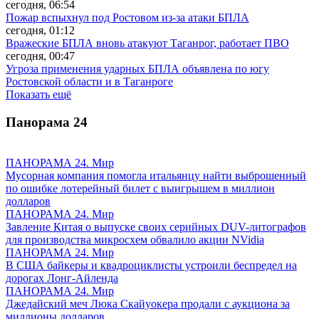
сегодня, 06:54
Пожар вспыхнул под Ростовом из-за атаки БПЛА
сегодня, 01:12
Вражеские БПЛА вновь атакуют Таганрог, работает ПВО
сегодня, 00:47
Угроза применения ударных БПЛА объявлена по югу
Ростовской области и в Таганроге
Показать ещё
Панорама
24
ПАНОРАМА 24. Мир
Мусорная компания помогла итальянцу найти выброшенный
по ошибке лотерейный билет с выигрышем в миллион
долларов
ПАНОРАМА 24. Мир
Завление Китая о выпуске своих серийных DUV-литографов
для производства микросхем обвалило акции NVidia
ПАНОРАМА 24. Мир
В США байкеры и квадроциклисты устроили беспредел на
дорогах Лонг-Айленда
ПАНОРАМА 24. Мир
Джедайский меч Люка Скайуокера продали с аукциона за
миллионы долларов