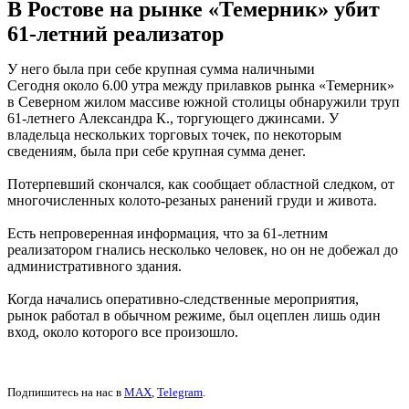
В Ростове на рынке «Темерник» убит
61-летний реализатор
У него была при себе крупная сумма наличными
Сегодня около 6.00 утра между прилавков рынка «Темерник»
в Северном жилом массиве южной столицы обнаружили труп
61-летнего Александра К., торгующего джинсами. У
владельца нескольких торговых точек, по некоторым
сведениям, была при себе крупная сумма денег.
Потерпевший скончался, как сообщает областной следком, от
многочисленных колото-резаных ранений груди и живота.
Есть непроверенная информация, что за 61-летним
реализатором гнались несколько человек, но он не добежал до
административного здания.
Когда начались оперативно-следственные мероприятия,
рынок работал в обычном режиме, был оцеплен лишь один
вход, около которого все произошло.
Подпишитесь на нас в
MAX
,
Telegram
.