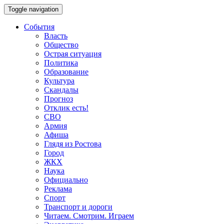
Toggle navigation
События
Власть
Общество
Острая ситуация
Политика
Образование
Культура
Скандалы
Прогноз
Отклик есть!
СВО
Армия
Афиша
Глядя из Ростова
Город
ЖКХ
Наука
Официально
Реклама
Спорт
Транспорт и дороги
Читаем. Смотрим. Играем