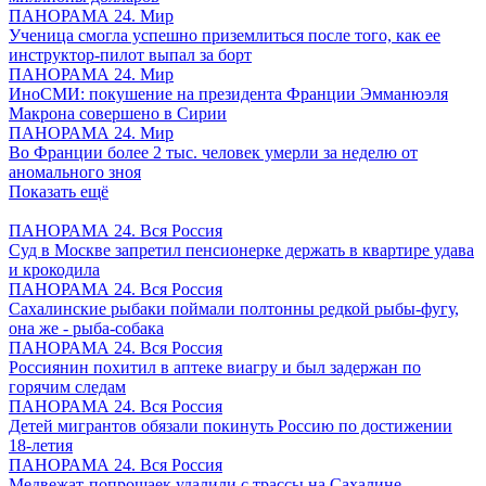
ПАНОРАМА 24. Мир
Ученица смогла успешно приземлиться после того, как ее
инструктор-пилот выпал за борт
ПАНОРАМА 24. Мир
ИноСМИ: покушение на президента Франции Эмманюэля
Макрона совершено в Сирии
ПАНОРАМА 24. Мир
Во Франции более 2 тыс. человек умерли за неделю от
аномального зноя
Показать ещё
ПАНОРАМА 24. Вся Россия
Суд в Москве запретил пенсионерке держать в квартире удава
и крокодила
ПАНОРАМА 24. Вся Россия
Сахалинские рыбаки поймали полтонны редкой рыбы-фугу,
она же - рыба-собака
ПАНОРАМА 24. Вся Россия
Россиянин похитил в аптеке виагру и был задержан по
горячим следам
ПАНОРАМА 24. Вся Россия
Детей мигрантов обязали покинуть Россию по достижении
18-летия
ПАНОРАМА 24. Вся Россия
Медвежат-попрошаек удалили с трассы на Сахалине