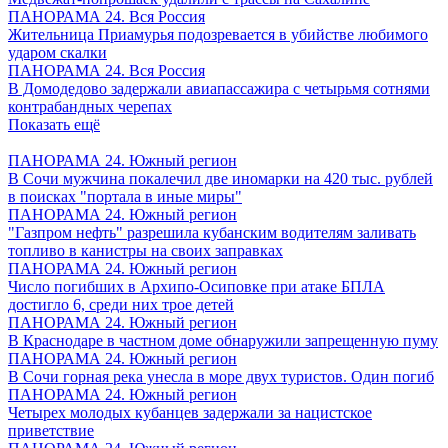
ПАНОРАМА 24. Вся Россия
Жительница Приамурья подозревается в убийстве любимого
ударом скалки
ПАНОРАМА 24. Вся Россия
В Домодедово задержали авиапассажира с четырьмя сотнями
контрабандных черепах
Показать ещё
ПАНОРАМА 24. Южный регион
В Сочи мужчина покалечил две иномарки на 420 тыс. рублей
в поисках "портала в иные миры"
ПАНОРАМА 24. Южный регион
"Газпром нефть" разрешила кубанским водителям заливать
топливо в канистры на своих заправках
ПАНОРАМА 24. Южный регион
Число погибших в Архипо-Осиповке при атаке БПЛА
достигло 6, среди них трое детей
ПАНОРАМА 24. Южный регион
В Краснодаре в частном доме обнаружили запрещенную пуму
ПАНОРАМА 24. Южный регион
В Сочи горная река унесла в море двух туристов. Один погиб
ПАНОРАМА 24. Южный регион
Четырех молодых кубанцев задержали за нацистское
приветствие