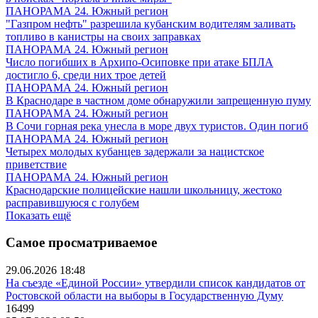
ПАНОРАМА 24. Южный регион
"Газпром нефть" разрешила кубанским водителям заливать
топливо в канистры на своих заправках
ПАНОРАМА 24. Южный регион
Число погибших в Архипо-Осиповке при атаке БПЛА
достигло 6, среди них трое детей
ПАНОРАМА 24. Южный регион
В Краснодаре в частном доме обнаружили запрещенную пуму
ПАНОРАМА 24. Южный регион
В Сочи горная река унесла в море двух туристов. Один погиб
ПАНОРАМА 24. Южный регион
Четырех молодых кубанцев задержали за нацистское
приветствие
ПАНОРАМА 24. Южный регион
Краснодарские полицейские нашли школьницу, жестоко
расправившуюся с голубем
Показать ещё
Самое просматриваемое
29.06.2026 18:48
На съезде «Единой России» утвердили список кандидатов от
Ростовской области на выборы в Государственную Думу
16499