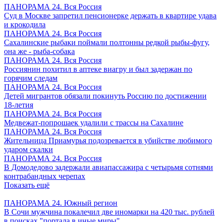
ПАНОРАМА 24. Вся Россия
Суд в Москве запретил пенсионерке держать в квартире удава
и крокодила
ПАНОРАМА 24. Вся Россия
Сахалинские рыбаки поймали полтонны редкой рыбы-фугу,
она же - рыба-собака
ПАНОРАМА 24. Вся Россия
Россиянин похитил в аптеке виагру и был задержан по
горячим следам
ПАНОРАМА 24. Вся Россия
Детей мигрантов обязали покинуть Россию по достижении
18-летия
ПАНОРАМА 24. Вся Россия
Медвежат-попрошаек удалили с трассы на Сахалине
ПАНОРАМА 24. Вся Россия
Жительница Приамурья подозревается в убийстве любимого
ударом скалки
ПАНОРАМА 24. Вся Россия
В Домодедово задержали авиапассажира с четырьмя сотнями
контрабандных черепах
Показать ещё
ПАНОРАМА 24. Южный регион
В Сочи мужчина покалечил две иномарки на 420 тыс. рублей
в поисках "портала в иные миры"