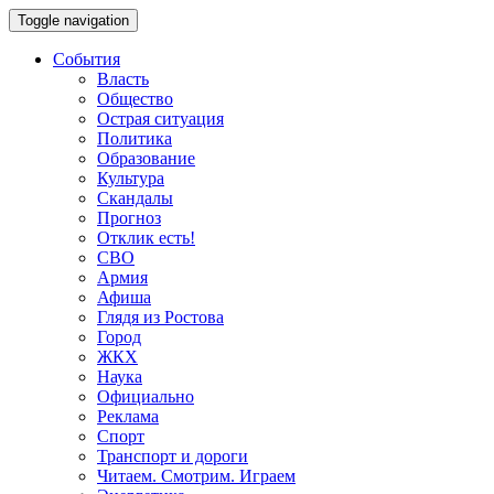
Toggle navigation
События
Власть
Общество
Острая ситуация
Политика
Образование
Культура
Скандалы
Прогноз
Отклик есть!
СВО
Армия
Афиша
Глядя из Ростова
Город
ЖКХ
Наука
Официально
Реклама
Спорт
Транспорт и дороги
Читаем. Смотрим. Играем