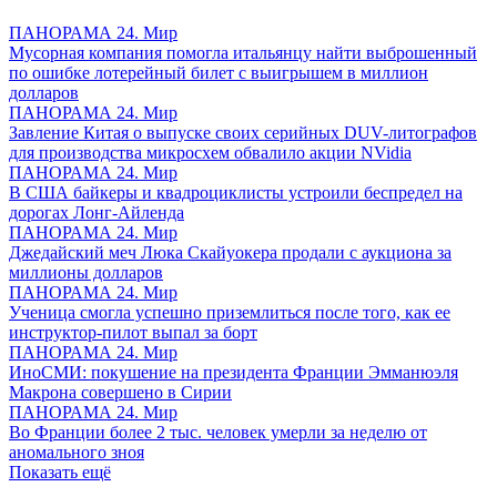
ПАНОРАМА 24. Мир
Мусорная компания помогла итальянцу найти выброшенный
по ошибке лотерейный билет с выигрышем в миллион
долларов
ПАНОРАМА 24. Мир
Завление Китая о выпуске своих серийных DUV-литографов
для производства микросхем обвалило акции NVidia
ПАНОРАМА 24. Мир
В США байкеры и квадроциклисты устроили беспредел на
дорогах Лонг-Айленда
ПАНОРАМА 24. Мир
Джедайский меч Люка Скайуокера продали с аукциона за
миллионы долларов
ПАНОРАМА 24. Мир
Ученица смогла успешно приземлиться после того, как ее
инструктор-пилот выпал за борт
ПАНОРАМА 24. Мир
ИноСМИ: покушение на президента Франции Эмманюэля
Макрона совершено в Сирии
ПАНОРАМА 24. Мир
Во Франции более 2 тыс. человек умерли за неделю от
аномального зноя
Показать ещё