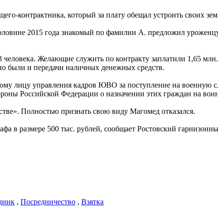
его-контрактника, который за плату обещал устроить своих зем
 половине 2015 года знакомый по фамилии А. предложил уроженцу
33 человека. Желающие служить по контракту заплатили 1,65 млн
, но были и передачи наличных денежных средств.
ному лицу управления кадров ЮВО за поступление на военную сл
ороны Российской Федерации о назначении этих граждан на вои
стве». Полностью признать свою виду Магомед отказался.
афа в размере 500 тыс. рублей, сообщает Ростовский гарнизонн
дник
,
Посредничество
,
Взятка