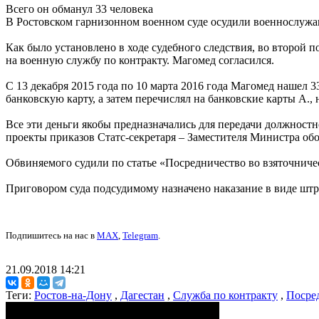
Всего он обманул 33 человека
В Ростовском гарнизонном военном суде осудили военнослужащ
Как было установлено в ходе судебного следствия, во второй
на военную службу по контракту. Магомед согласился.
С 13 декабря 2015 года по 10 марта 2016 года Магомед нашел 
банковскую карту, а затем перечислял на банковские карты А.
Все эти деньги якобы предназначались для передачи должност
проекты приказов Статс-секретаря – Заместителя Министра об
Обвиняемого судили по статье «Посредничество во взяточниче
Приговором суда подсудимому назначено наказание в виде штр
Подпишитесь на нас в
MAX
,
Telegram
.
21.09.2018 14:21
Теги:
Ростов-на-Дону
,
Дагестан
,
Служба по контракту
,
Посре