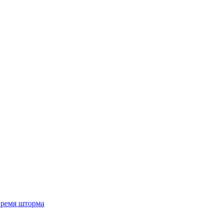
 время шторма