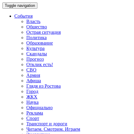
Toggle navigation
События
Власть
Общество
Острая ситуация
Политика
Образование
Культура
Скандалы
Прогноз
Отклик есть!
СВО
Армия
Афиша
Глядя из Ростова
Город
ЖКХ
Наука
Официально
Реклама
Спорт
Транспорт и дороги
Читаем. Смотрим. Играем