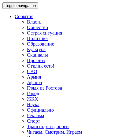
Toggle navigation
События
Власть
Общество
Острая ситуация
Политика
Образование
Культура
Скандалы
Прогноз
Отклик есть!
СВО
Армия
Афиша
Глядя из Ростова
Город
ЖКХ
Наука
Официально
Реклама
Спорт
Транспорт и дороги
Читаем. Смотрим. Играем