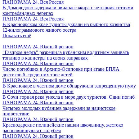
ПАНОРАМА 24. Вся Россия
В Домодедово задержали авиапассажира с четырьмя сотнями
контрабандных черепах
ПАНОРАМА 24. Вся Россия
В Красноярском крае туристы украли из рыбного хозяйства
12-килограммового живого осетра
Показать ещё
ПАНОРАМА 24. Южный регион
"Газпром нефть" разрешила кубанским водителям заливать
топливо в канистры на своих заправках
ПАНОРАМА 24. Южный регион
Число погибших в Архипо-Осиповке при атаке БПЛА
достигло 6, среди них трое детей
ПАНОРАМА 24. Южный регион
В Краснодаре в частном доме обнаружили запрещенную пуму
ПАНОРАМА 24. Южный регион
В Сочи горная река унесла в море двух туристов. Один погиб
ПАНОРАМА 24. Южный регион
Четырех молодых кубанцев задержали за нацистское
приветствие
ПАНОРАМА 24. Южный регион
Краснодарские полицейские нашли школьницу, жестоко
расправившуюся с голубем
ПАНОРАМА 24. Южный регион