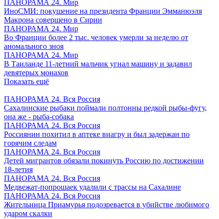
ПАНОРАМА 24. Мир
ИноСМИ: покушение на президента Франции Эмманюэля
Макрона совершено в Сирии
ПАНОРАМА 24. Мир
Во Франции более 2 тыс. человек умерли за неделю от
аномального зноя
ПАНОРАМА 24. Мир
В Таиланде 11-летний мальчик угнал машину и задавил
девятерых монахов
Показать ещё
ПАНОРАМА 24. Вся Россия
Сахалинские рыбаки поймали полтонны редкой рыбы-фугу,
она же - рыба-собака
ПАНОРАМА 24. Вся Россия
Россиянин похитил в аптеке виагру и был задержан по
горячим следам
ПАНОРАМА 24. Вся Россия
Детей мигрантов обязали покинуть Россию по достижении
18-летия
ПАНОРАМА 24. Вся Россия
Медвежат-попрошаек удалили с трассы на Сахалине
ПАНОРАМА 24. Вся Россия
Жительница Приамурья подозревается в убийстве любимого
ударом скалки