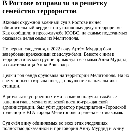
В Ростове отправили за решётку
семейство террористов
Южный окружной военный суд в Ростове вынес
обвинительный вердикт по уголовному делу о терроризме.
Как сообщили в пресс-службе ЮОВС, на скамье подсудимых
оказалась целая семья из Мелитополя.
По версии следствия, в 2022 году Артём Мурдид был
завербован вражескими спецслужбами. Вместе с ним к
террористической группе примкнули его мама Анна Мурдид
и сожительница Анна Вошкодер.
Целый год банда орудовала на территории Мелитополя. На их
счету попытка взрыва поезда, покушение на начальника
станции.
В результате устроенных ими взрывов получил тяжёлые
ранения глава мелитопольской военно-гражданской
администрации, был убит директор предприятия «Городской
транспорт» ВГА города Мелитополя и ранена его знакомая.
Суд счёл вину обвиняемых во всех этих злодеяниях
полностью доказанной и приговорил Анну Мурдид и Анну