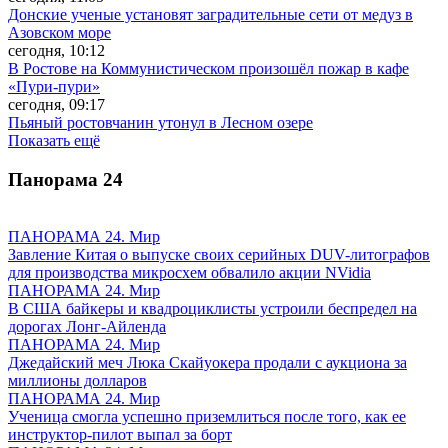
Донские ученые установят заградительные сети от медуз в
Азовском море
сегодня, 10:12
В Ростове на Коммунистическом произошёл пожар в кафе
«Пури-пури»
сегодня, 09:17
Пьяный ростовчанин утонул в Лесном озере
Показать ещё
Панорама
24
ПАНОРАМА 24. Мир
Завление Китая о выпуске своих серийных DUV-литографов
для производства микросхем обвалило акции NVidia
ПАНОРАМА 24. Мир
В США байкеры и квадроциклисты устроили беспредел на
дорогах Лонг-Айленда
ПАНОРАМА 24. Мир
Джедайский меч Люка Скайуокера продали с аукциона за
миллионы долларов
ПАНОРАМА 24. Мир
Ученица смогла успешно приземлиться после того, как ее
инструктор-пилот выпал за борт