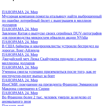
ПАНОРАМА 24. Мир
Мусорная компания помогла итальянцу найти выброшенный
по ошибке лотерейный билет с выигрышем в миллион
долларов
ПАНОРАМА 24. Мир
Завление Китая о выпуске своих серийных DUV-литографов
для производства микросхем обвалило акции NVidia
ПАНОРАМА 24. Мир
В США байкеры и квадроциклисты устроили беспредел на
дорогах Лонг-Айленда
ПАНОРАМА 24. Мир
Джедайский меч Люка Скайуокера продали с аукциона за
миллионы долларов
ПАНОРАМА 24. Мир
Ученица смогла успешно приземлиться после того, как ее
инструктор-пилот выпал за борт
ПАНОРАМА 24. Мир
ИноСМИ: покушение на президента Франции Эмманюэля
Макрона совершено в Сирии
ПАНОРАМА 24. Мир
Во Франции более 2 тыс. человек умерли за неделю от
аномального зноя
Показать ещё