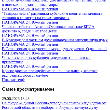
В Сочи мужчина покалечил две иномарки на 420 тыс. рублей
в поисках "портала в иные миры"
ПАНОРАМА 24. Южный регион
"Газпром нефть" разрешила кубанским водителям заливать
топливо в канистры на своих заправках
ПАНОРАМА 24. Южный регион
Число погибших в Архипо-Осиповке при атаке БПЛА
достигло 6, среди них трое детей
ПАНОРАМА 24. Южный регион
В Краснодаре в частном доме обнаружили запрещенную пуму
ПАНОРАМА 24. Южный регион
В Сочи горная река унесла в море двух туристов. Один погиб
ПАНОРАМА 24. Южный регион
Четырех молодых кубанцев задержали за нацистское
приветствие
ПАНОРАМА 24. Южный регион
Краснодарские полицейские нашли школьницу, жестоко
расправившуюся с голубем
Показать ещё
Самое просматриваемое
29.06.2026 18:48
На съезде «Единой России» утвердили список кандидатов от
Ростовской области на выборы в Государственную Думу