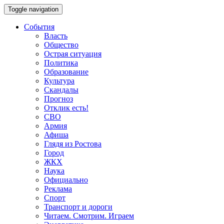
Toggle navigation
События
Власть
Общество
Острая ситуация
Политика
Образование
Культура
Скандалы
Прогноз
Отклик есть!
СВО
Армия
Афиша
Глядя из Ростова
Город
ЖКХ
Наука
Официально
Реклама
Спорт
Транспорт и дороги
Читаем. Смотрим. Играем