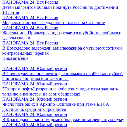
ПАНОРАМА 24. Вся Россия
Детей мигрантов обязали покинуть Россию по достижении
18-летия
ПАНОРАМА 24. Вся Россия
Медвежат-попрошаек удалили с трассы на Сахалине
ПАНОРАМА 24. Вся Россия
Жительница Приамурья подозревается в убийстве любимого
ударом скалки
ПАНОРАМА 24. Вся Россия
В Домодедово задержали авиапассажира с четырьмя сотнями
контрабандных черепах
Показать ещё
ПАНОРАМА 24. Южный регион
В Сочи мужчина покалечил две иномарки на 420 тыс. рублей
в поисках "портала в иные миры"
ПАНОРАМА 24. Южный регион
"Газпром нефть" разрешила кубанским водителям заливать
топливо в канистры на своих заправках
ПАНОРАМА 24. Южный регион
Число погибших в Архипо-Осиповке при атаке БПЛА
достигло 6, среди них трое детей
ПАНОРАМА 24. Южный регион
В Краснодаре в частном доме обнаружили запрещенную пуму
ПАНОРАМА 24. Южный регион