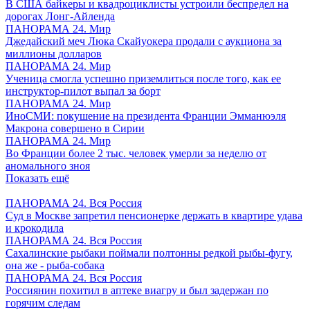
В США байкеры и квадроциклисты устроили беспредел на
дорогах Лонг-Айленда
ПАНОРАМА 24. Мир
Джедайский меч Люка Скайуокера продали с аукциона за
миллионы долларов
ПАНОРАМА 24. Мир
Ученица смогла успешно приземлиться после того, как ее
инструктор-пилот выпал за борт
ПАНОРАМА 24. Мир
ИноСМИ: покушение на президента Франции Эмманюэля
Макрона совершено в Сирии
ПАНОРАМА 24. Мир
Во Франции более 2 тыс. человек умерли за неделю от
аномального зноя
Показать ещё
ПАНОРАМА 24. Вся Россия
Суд в Москве запретил пенсионерке держать в квартире удава
и крокодила
ПАНОРАМА 24. Вся Россия
Сахалинские рыбаки поймали полтонны редкой рыбы-фугу,
она же - рыба-собака
ПАНОРАМА 24. Вся Россия
Россиянин похитил в аптеке виагру и был задержан по
горячим следам