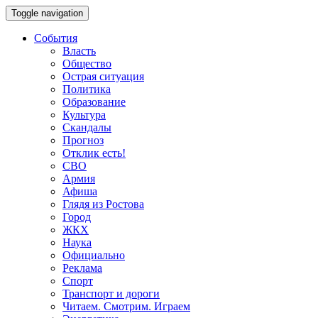
Toggle navigation
События
Власть
Общество
Острая ситуация
Политика
Образование
Культура
Скандалы
Прогноз
Отклик есть!
СВО
Армия
Афиша
Глядя из Ростова
Город
ЖКХ
Наука
Официально
Реклама
Спорт
Транспорт и дороги
Читаем. Смотрим. Играем