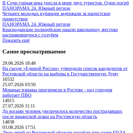
В Сочи горная река унесла в море двух туристов. Один погиб
ПАНОРАМА 24. Южный регион
Четырех молодых кубанцев задержали за нацистское
приветствие
ПАНОРАМА 24. Южный регион
Краснодарские полицейские нашли школьницу, жестоко
расправившуюся с голубем
Показать ещё
Самое просматриваемое
29.06.2026 18:48
На съезде «Единой России» утвердили список кандидатов от
Ростовской области на выборы в Государственную Думу
16532
25.07.2026 03:50
Мощные взрывы прогремели в Ростове - над городом
работает ПВО
14915
27.07.2026 11:11
До восьми человек увеличилось количество пострадавших
после вражеской атаки на Ростовскую область
14838
03.08.2026 17:51
Двое детей из Ростовской области погибли при ударе БПЛА