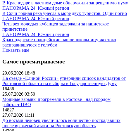
В Краснодаре в частном доме обнаружили запрещенную пуму
ПАНОРАМА 24. Южный регион
В Сочи горная река унесла в море двух туристов. Один погиб
ПАНОРАМА 24. Южный регион
Четырех молодых кубанцев задержали за нацистское
приветствие
ПАНОРАМА 24. Южный регион
Краснодарские полицейские нашли школьницу, жестоко
расправившуюся с голубем
Показать ещё
Самое просматриваемое
29.06.2026 18:48
На съезде «Единой России» утвердили список кандидатов от
Ростовской области на выборы в Государственную Думу
16486
25.07.2026 03:50
Мощные взрывы прогремели в Ростове - над городом
работает ПВО
14827
27.07.2026 11:11
До восьми человек увеличилось количество пострадавших
после вражеской атаки на Ростовскую область
14796