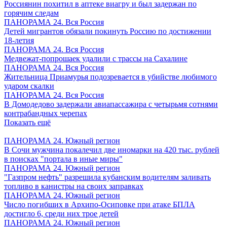
Россиянин похитил в аптеке виагру и был задержан по
горячим следам
ПАНОРАМА 24. Вся Россия
Детей мигрантов обязали покинуть Россию по достижении
18-летия
ПАНОРАМА 24. Вся Россия
Медвежат-попрошаек удалили с трассы на Сахалине
ПАНОРАМА 24. Вся Россия
Жительница Приамурья подозревается в убийстве любимого
ударом скалки
ПАНОРАМА 24. Вся Россия
В Домодедово задержали авиапассажира с четырьмя сотнями
контрабандных черепах
Показать ещё
ПАНОРАМА 24. Южный регион
В Сочи мужчина покалечил две иномарки на 420 тыс. рублей
в поисках "портала в иные миры"
ПАНОРАМА 24. Южный регион
"Газпром нефть" разрешила кубанским водителям заливать
топливо в канистры на своих заправках
ПАНОРАМА 24. Южный регион
Число погибших в Архипо-Осиповке при атаке БПЛА
достигло 6, среди них трое детей
ПАНОРАМА 24. Южный регион