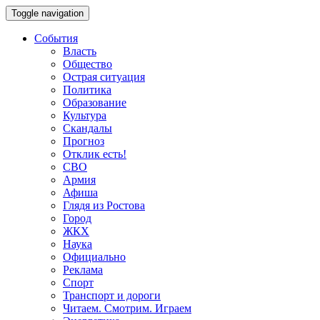
Toggle navigation
События
Власть
Общество
Острая ситуация
Политика
Образование
Культура
Скандалы
Прогноз
Отклик есть!
СВО
Армия
Афиша
Глядя из Ростова
Город
ЖКХ
Наука
Официально
Реклама
Спорт
Транспорт и дороги
Читаем. Смотрим. Играем