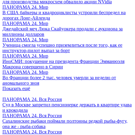
для производства микросхем обвалило акции NVidia
ПАНОРАМА 24. Мир
В США байкеры и квадроциклисты устроили беспредел на
дорогах Лонг-Айленда
ПАНОРАМА 24. Мир
Джедайский меч Люка Скайуокера продали с аукциона за
миллионы долларов
ПАНОРАМА 24. Мир
Ученица смогла успешно приземлиться после того, как ее
инструктор-пилот выпал за борт
ПАНОРАМА 24. Мир
ИноСМИ: покушение на президента Франции Эмманюэля
Макрона совершено в Сирии
ПАНОРАМА 24. Мир
Во Франции более 2 тыс. человек умерли за неделю от
аномального зноя
Показать ещё
ПАНОРАМА 24. Вся Россия
Суд в Москве запретил пенсионерке держать в квартире удава
и крокодила
ПАНОРАМА 24. Вся Россия
Сахалинские рыбаки поймали полтонны редкой рыбы-фугу,
она же - рыба-собака
ПАНОРАМА 24. Вся Россия