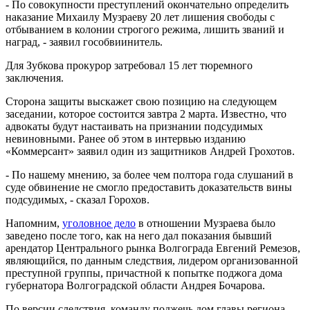
- По совокупности преступлений окончательно определить
наказание Михаилу Музраеву 20 лет лишения свободы с
отбыванием в колонии строгого режима, лишить званий и
наград, - заявил гособвиинитель.
Для Зубкова прокурор затребовал 15 лет тюремного
заключения.
Сторона защиты выскажет свою позицию на следующем
заседании, которое состоится завтра 2 марта. Известно, что
адвокаты будут настаивать на признании подсудимых
невиновными. Ранее об этом в интервью изданию
«Коммерсант» заявил один из защитников Андрей Грохотов.
- По нашему мнению, за более чем полтора года слушаний в
суде обвинение не смогло предоставить доказательств вины
подсудимых, - сказал Горохов.
Напомним,
уголовное дело
в отношении Музраева было
заведено после того, как на него дал показания бывший
арендатор Центрального рынка Волгограда Евгений Ремезов,
являющийся, по данным следствия, лидером организованной
преступной группы, причастной к попытке поджога дома
губернатора Волгоградской области Андрея Бочарова.
По версии следствия, команду поджечь дом главы региона