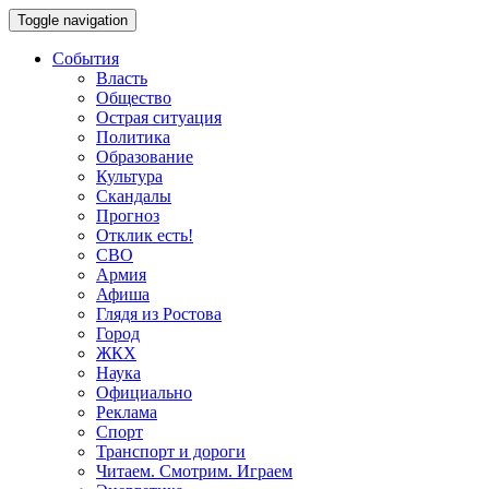
Toggle navigation
События
Власть
Общество
Острая ситуация
Политика
Образование
Культура
Скандалы
Прогноз
Отклик есть!
СВО
Армия
Афиша
Глядя из Ростова
Город
ЖКХ
Наука
Официально
Реклама
Спорт
Транспорт и дороги
Читаем. Смотрим. Играем