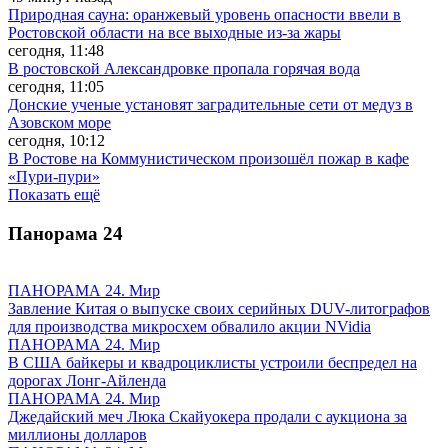
Природная сауна: оранжевый уровень опасности ввели в
Ростовской области на все выходные из-за жары
сегодня, 11:48
В ростовской Александровке пропала горячая вода
сегодня, 11:05
Донские ученые установят заградительные сети от медуз в
Азовском море
сегодня, 10:12
В Ростове на Коммунистическом произошёл пожар в кафе
«Пури-пури»
Показать ещё
Панорама
24
ПАНОРАМА 24. Мир
Завление Китая о выпуске своих серийных DUV-литографов
для производства микросхем обвалило акции NVidia
ПАНОРАМА 24. Мир
В США байкеры и квадроциклисты устроили беспредел на
дорогах Лонг-Айленда
ПАНОРАМА 24. Мир
Джедайский меч Люка Скайуокера продали с аукциона за
миллионы долларов