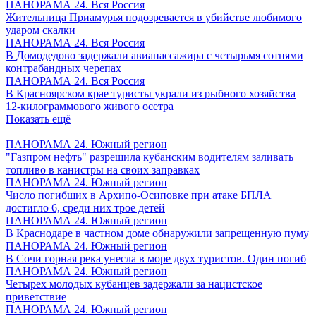
ПАНОРАМА 24. Вся Россия
Жительница Приамурья подозревается в убийстве любимого
ударом скалки
ПАНОРАМА 24. Вся Россия
В Домодедово задержали авиапассажира с четырьмя сотнями
контрабандных черепах
ПАНОРАМА 24. Вся Россия
В Красноярском крае туристы украли из рыбного хозяйства
12-килограммового живого осетра
Показать ещё
ПАНОРАМА 24. Южный регион
"Газпром нефть" разрешила кубанским водителям заливать
топливо в канистры на своих заправках
ПАНОРАМА 24. Южный регион
Число погибших в Архипо-Осиповке при атаке БПЛА
достигло 6, среди них трое детей
ПАНОРАМА 24. Южный регион
В Краснодаре в частном доме обнаружили запрещенную пуму
ПАНОРАМА 24. Южный регион
В Сочи горная река унесла в море двух туристов. Один погиб
ПАНОРАМА 24. Южный регион
Четырех молодых кубанцев задержали за нацистское
приветствие
ПАНОРАМА 24. Южный регион