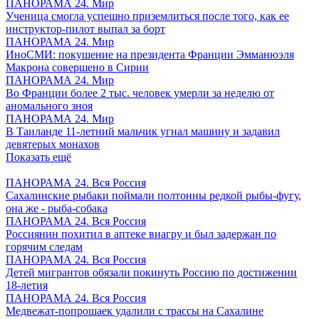
ПАНОРАМА 24. Мир
Ученица смогла успешно приземлиться после того, как ее
инструктор-пилот выпал за борт
ПАНОРАМА 24. Мир
ИноСМИ: покушение на президента Франции Эмманюэля
Макрона совершено в Сирии
ПАНОРАМА 24. Мир
Во Франции более 2 тыс. человек умерли за неделю от
аномального зноя
ПАНОРАМА 24. Мир
В Таиланде 11-летний мальчик угнал машину и задавил
девятерых монахов
Показать ещё
ПАНОРАМА 24. Вся Россия
Сахалинские рыбаки поймали полтонны редкой рыбы-фугу,
она же - рыба-собака
ПАНОРАМА 24. Вся Россия
Россиянин похитил в аптеке виагру и был задержан по
горячим следам
ПАНОРАМА 24. Вся Россия
Детей мигрантов обязали покинуть Россию по достижении
18-летия
ПАНОРАМА 24. Вся Россия
Медвежат-попрошаек удалили с трассы на Сахалине