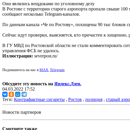
Они являлись вещдоками по уголовному делу
В Ростове с территории старого аэропорта пропали свыше 100 
сообщают несколько Telegram-каналов.
По данным канала «Че по Ростову», похищены 90 тыс блоков сига
Сейчас идут проверки, выясняется, кто причастен к хищению,
В ГУ МВД по Ростовской области не стали комментировать ситу
управления ФСБ не удалось.
Иллюстрация:
severpost.ru/
Подпишитесь на нас в
MAX
,
Telegram
.
Обсудите эту новость на
Яндекс.Дзен.
04.03.2022 17:52
Теги:
Контрафактные сигареты
,
Ростов
,
полиция
,
старый аэр
Новости партнеров
Смотрите также