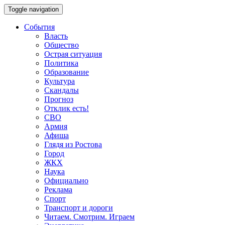
Toggle navigation
События
Власть
Общество
Острая ситуация
Политика
Образование
Культура
Скандалы
Прогноз
Отклик есть!
СВО
Армия
Афиша
Глядя из Ростова
Город
ЖКХ
Наука
Официально
Реклама
Спорт
Транспорт и дороги
Читаем. Смотрим. Играем