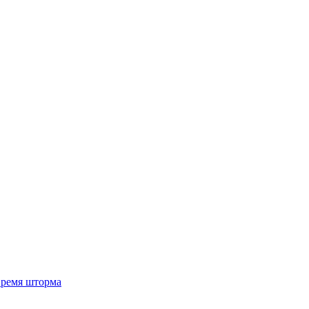
 время шторма