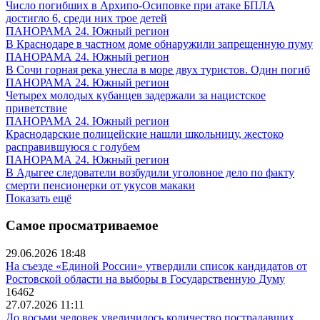
Число погибших в Архипо-Осиповке при атаке БПЛА
достигло 6, среди них трое детей
ПАНОРАМА 24. Южный регион
В Краснодаре в частном доме обнаружили запрещенную пуму
ПАНОРАМА 24. Южный регион
В Сочи горная река унесла в море двух туристов. Один погиб
ПАНОРАМА 24. Южный регион
Четырех молодых кубанцев задержали за нацистское
приветствие
ПАНОРАМА 24. Южный регион
Краснодарские полицейские нашли школьницу, жестоко
расправившуюся с голубем
ПАНОРАМА 24. Южный регион
В Адыгее следователи возбудили уголовное дело по факту
смерти пенсионерки от укусов макаки
Показать ещё
Самое просматриваемое
29.06.2026 18:48
На съезде «Единой России» утвердили список кандидатов от
Ростовской области на выборы в Государственную Думу
16462
27.07.2026 11:11
До восьми человек увеличилось количество пострадавших