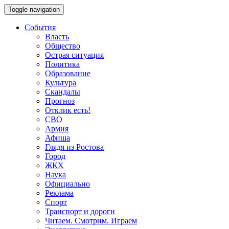
Toggle navigation
События
Власть
Общество
Острая ситуация
Политика
Образование
Культура
Скандалы
Прогноз
Отклик есть!
СВО
Армия
Афиша
Глядя из Ростова
Город
ЖКХ
Наука
Официально
Реклама
Спорт
Транспорт и дороги
Читаем. Смотрим. Играем