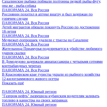
Сахалинские рыбаки поймали полтонны редкой рыбы-фугу,
она же - рыба-собака
ПАНОРАМА 24. Вся Россия
Россиянин похитил в аптеке виагру и был задержан по
горячим следам
ПАНОРАМА 24. Вся Россия
Детей мигрантов обязали покинуть Россию по достижении
18-летия
ПАНОРАМА 24. Вся Россия
Медвежат-попрошаек удалили с трассы на Сахалине
ПАНОРАМА 24. Вся Россия
Жительница Приамурья подозревается в убийстве любимого
ударом скалки
ПАНОРАМА 24. Вся Россия
В Домодедово задержали авиапассажира с четырьмя сотнями
контрабандных черепах
ПАНОРАМА 24. Вся Россия
В Красноярском крае туристы украли из рыбного хозяйства
12-килограммового живого осетра
Показать ещё
ПАНОРАМА 24. Южный регион
"Газпром нефть" разрешила кубанским водителям заливать
топливо в канистры на своих заправках
ПАНОРАМА 24. Южный регион