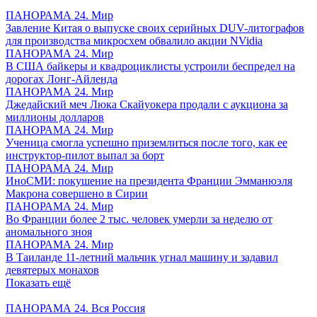
ПАНОРАМА 24. Мир
Завление Китая о выпуске своих серийных DUV-литографов
для производства микросхем обвалило акции NVidia
ПАНОРАМА 24. Мир
В США байкеры и квадроциклисты устроили беспредел на
дорогах Лонг-Айленда
ПАНОРАМА 24. Мир
Джедайский меч Люка Скайуокера продали с аукциона за
миллионы долларов
ПАНОРАМА 24. Мир
Ученица смогла успешно приземлиться после того, как ее
инструктор-пилот выпал за борт
ПАНОРАМА 24. Мир
ИноСМИ: покушение на президента Франции Эмманюэля
Макрона совершено в Сирии
ПАНОРАМА 24. Мир
Во Франции более 2 тыс. человек умерли за неделю от
аномального зноя
ПАНОРАМА 24. Мир
В Таиланде 11-летний мальчик угнал машину и задавил
девятерых монахов
Показать ещё
ПАНОРАМА 24. Вся Россия