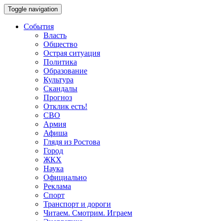
Toggle navigation
События
Власть
Общество
Острая ситуация
Политика
Образование
Культура
Скандалы
Прогноз
Отклик есть!
СВО
Армия
Афиша
Глядя из Ростова
Город
ЖКХ
Наука
Официально
Реклама
Спорт
Транспорт и дороги
Читаем. Смотрим. Играем