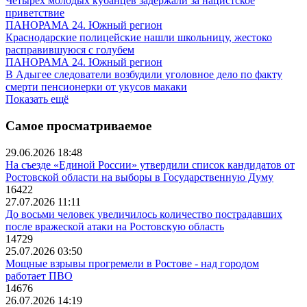
Четырех молодых кубанцев задержали за нацистское
приветствие
ПАНОРАМА 24. Южный регион
Краснодарские полицейские нашли школьницу, жестоко
расправившуюся с голубем
ПАНОРАМА 24. Южный регион
В Адыгее следователи возбудили уголовное дело по факту
смерти пенсионерки от укусов макаки
Показать ещё
Самое просматриваемое
29.06.2026 18:48
На съезде «Единой России» утвердили список кандидатов от
Ростовской области на выборы в Государственную Думу
16422
27.07.2026 11:11
До восьми человек увеличилось количество пострадавших
после вражеской атаки на Ростовскую область
14729
25.07.2026 03:50
Мощные взрывы прогремели в Ростове - над городом
работает ПВО
14676
26.07.2026 14:19