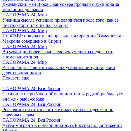
Джедайский меч Люка Скайуокера продали с аукциона за
миллионы долларов
ПАНОРАМА 24. Мир
Ученица смогла успешно приземлиться после того, как ее
инструктор-пилот выпал за борт
ПАНОРАМА 24. Мир
ИноСМИ: покушение на президента Франции Эмманюэля
Макрона совершено в Сирии
ПАНОРАМА 24. Мир
Во Франции более 2 тыс. человек умерли за неделю от
аномального зноя
ПАНОРАМА 24. Мир
В Таиланде 11-летний мальчик угнал машину и задавил
девятерых монахов
Показать ещё
ПАНОРАМА 24. Вся Россия
Сахалинские рыбаки поймали полтонны редкой рыбы-фугу,
она же - рыба-собака
ПАНОРАМА 24. Вся Россия
Россиянин похитил в аптеке виагру и был задержан по
горячим следам
ПАНОРАМА 24. Вся Россия
Детей мигрантов обязали покинуть Россию по достижении
18-летия