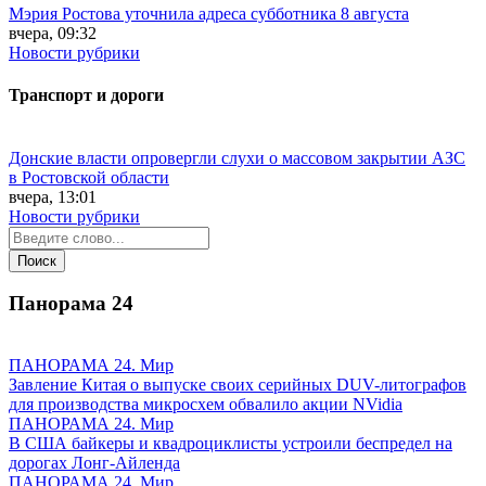
Мэрия Ростова уточнила адреса субботника 8 августа
вчера, 09:32
Новости рубрики
Транспорт и дороги
Донские власти опровергли слухи о массовом закрытии АЗС
в Ростовской области
вчера, 13:01
Новости рубрики
Панорама
24
ПАНОРАМА 24. Мир
Завление Китая о выпуске своих серийных DUV-литографов
для производства микросхем обвалило акции NVidia
ПАНОРАМА 24. Мир
В США байкеры и квадроциклисты устроили беспредел на
дорогах Лонг-Айленда
ПАНОРАМА 24. Мир