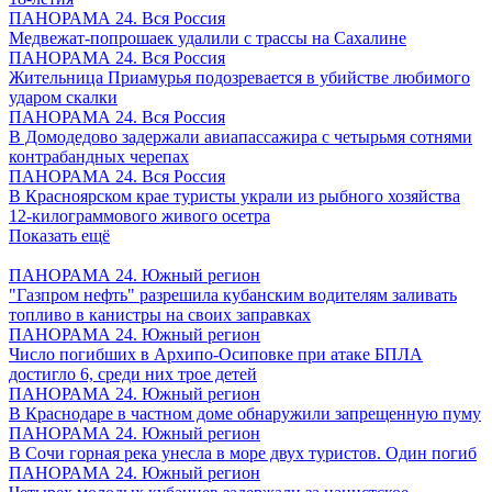
ПАНОРАМА 24. Вся Россия
Медвежат-попрошаек удалили с трассы на Сахалине
ПАНОРАМА 24. Вся Россия
Жительница Приамурья подозревается в убийстве любимого
ударом скалки
ПАНОРАМА 24. Вся Россия
В Домодедово задержали авиапассажира с четырьмя сотнями
контрабандных черепах
ПАНОРАМА 24. Вся Россия
В Красноярском крае туристы украли из рыбного хозяйства
12-килограммового живого осетра
Показать ещё
ПАНОРАМА 24. Южный регион
"Газпром нефть" разрешила кубанским водителям заливать
топливо в канистры на своих заправках
ПАНОРАМА 24. Южный регион
Число погибших в Архипо-Осиповке при атаке БПЛА
достигло 6, среди них трое детей
ПАНОРАМА 24. Южный регион
В Краснодаре в частном доме обнаружили запрещенную пуму
ПАНОРАМА 24. Южный регион
В Сочи горная река унесла в море двух туристов. Один погиб
ПАНОРАМА 24. Южный регион