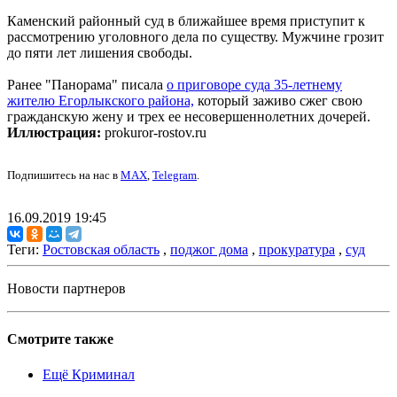
Каменский районный суд в ближайшее время приступит к
рассмотрению уголовного дела по существу. Мужчине грозит
до пяти лет лишения свободы.
Ранее "Панорама" писала
о приговоре суда 35-летнему
жителю Егорлыкского района,
который заживо сжег свою
гражданскую жену и трех ее несовершеннолетних дочерей.
Иллюстрация:
prokuror-rostov.ru
Подпишитесь на нас в
MAX
,
Telegram
.
16.09.2019 19:45
Теги:
Ростовская область
,
поджог дома
,
прокуратура
,
суд
Новости партнеров
Смотрите также
Ещё Криминал