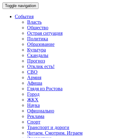
Toggle navigation
События
Власть
Общество
Острая ситуация
Политика
Образование
Культура
Скандалы
Прогноз
Отклик есть!
СВО
Армия
Афиша
Глядя из Ростова
Город
ЖКХ
Наука
Официально
Реклама
Спорт
Транспорт и дороги
Читаем. Смотрим. Играем