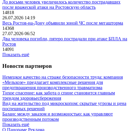
До восьми человек увеличилось количество пострадавших
после вражеской атаки на Ростовскую область
14818
26.07.2026 14:19
Весь Ростов-на-Дону объявили зоной ЧС после мегашторма
14368
27.07.2026 06:52
Два человека погибли, пятеро пострадали при атаке БПЛА на
Ростов
14091
Показать ещё
Новости партнеров
Немецкое качество на страже безопасности труда: компания
«Мельхозе» предлагает комплексные решения для
предотвращения производственного травматизма
Тихое спасение: как забота о спине становится главным
трендом здоровьесбережения
Вид на жительство под микроскопом: скрытые угрозы и цена
поспешных решений
Баланс между заказом и возможностью: как управляют
производственным потоком
Показать ещё
О Панораме
Реклама