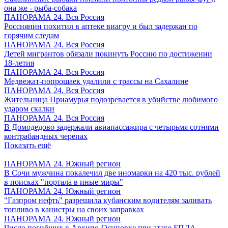
она же - рыба-собака
ПАНОРАМА 24. Вся Россия
Россиянин похитил в аптеке виагру и был задержан по
горячим следам
ПАНОРАМА 24. Вся Россия
Детей мигрантов обязали покинуть Россию по достижении
18-летия
ПАНОРАМА 24. Вся Россия
Медвежат-попрошаек удалили с трассы на Сахалине
ПАНОРАМА 24. Вся Россия
Жительница Приамурья подозревается в убийстве любимого
ударом скалки
ПАНОРАМА 24. Вся Россия
В Домодедово задержали авиапассажира с четырьмя сотнями
контрабандных черепах
Показать ещё
ПАНОРАМА 24. Южный регион
В Сочи мужчина покалечил две иномарки на 420 тыс. рублей
в поисках "портала в иные миры"
ПАНОРАМА 24. Южный регион
"Газпром нефть" разрешила кубанским водителям заливать
топливо в канистры на своих заправках
ПАНОРАМА 24. Южный регион
Число погибших в Архипо-Осиповке при атаке БПЛА