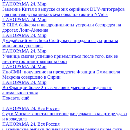
ПАНОРАМА 24. Мир
Завление Китая о выпуске своих серийных DUV-литографов
для производства микросхем обвалило акции NVidia
ПАНОРАМА 24. Мир
В США байкеры и квадроциклисты устроили беспредел на
дорогах Лонг-Айленда
ПАНОРАМА 24. Мир
Джедайский меч Люка Скайуокера продали с аукциона за
миллионы долларов
ПАНОРАМА 24. Мир
Ученица смогла успешно приземлиться после того, как ее
инструктор-пилот выпал за борт
ПАНОРАМА 24. Мир
ИноСМИ: покушение на президента Франции Эмманюэля
Макрона совершено в Сирии
ПАНОРАМА 24. Мир
Во Франции более 2 тыс. человек умерли за неделю от
аномального зноя
Показать ещё
ПАНОРАМА 24. Вся Россия
Суд в Москве запретил пенсионерке держать в квартире удава
и крокодила
ПАНОРАМА 24. Вся Россия
Сахалинские рыбаки поймали полтонны редкой рыбы-фугу,