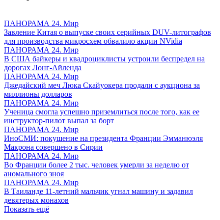
ПАНОРАМА 24. Мир
Завление Китая о выпуске своих серийных DUV-литографов
для производства микросхем обвалило акции NVidia
ПАНОРАМА 24. Мир
В США байкеры и квадроциклисты устроили беспредел на
дорогах Лонг-Айленда
ПАНОРАМА 24. Мир
Джедайский меч Люка Скайуокера продали с аукциона за
миллионы долларов
ПАНОРАМА 24. Мир
Ученица смогла успешно приземлиться после того, как ее
инструктор-пилот выпал за борт
ПАНОРАМА 24. Мир
ИноСМИ: покушение на президента Франции Эмманюэля
Макрона совершено в Сирии
ПАНОРАМА 24. Мир
Во Франции более 2 тыс. человек умерли за неделю от
аномального зноя
ПАНОРАМА 24. Мир
В Таиланде 11-летний мальчик угнал машину и задавил
девятерых монахов
Показать ещё