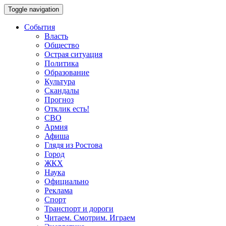
Toggle navigation
События
Власть
Общество
Острая ситуация
Политика
Образование
Культура
Скандалы
Прогноз
Отклик есть!
СВО
Армия
Афиша
Глядя из Ростова
Город
ЖКХ
Наука
Официально
Реклама
Спорт
Транспорт и дороги
Читаем. Смотрим. Играем