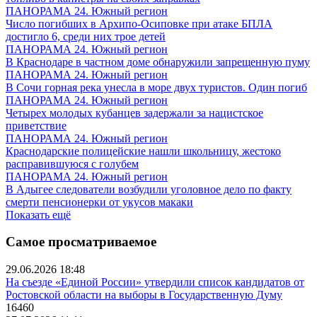
ПАНОРАМА 24. Южный регион
Число погибших в Архипо-Осиповке при атаке БПЛА
достигло 6, среди них трое детей
ПАНОРАМА 24. Южный регион
В Краснодаре в частном доме обнаружили запрещенную пуму
ПАНОРАМА 24. Южный регион
В Сочи горная река унесла в море двух туристов. Один погиб
ПАНОРАМА 24. Южный регион
Четырех молодых кубанцев задержали за нацистское
приветствие
ПАНОРАМА 24. Южный регион
Краснодарские полицейские нашли школьницу, жестоко
расправившуюся с голубем
ПАНОРАМА 24. Южный регион
В Адыгее следователи возбудили уголовное дело по факту
смерти пенсионерки от укусов макаки
Показать ещё
Самое просматриваемое
29.06.2026 18:48
На съезде «Единой России» утвердили список кандидатов от
Ростовской области на выборы в Государственную Думу
16460