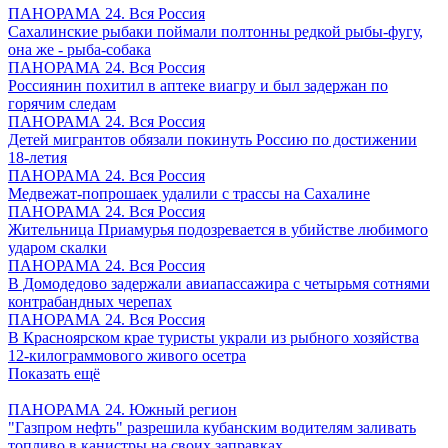
ПАНОРАМА 24. Вся Россия
Сахалинские рыбаки поймали полтонны редкой рыбы-фугу,
она же - рыба-собака
ПАНОРАМА 24. Вся Россия
Россиянин похитил в аптеке виагру и был задержан по
горячим следам
ПАНОРАМА 24. Вся Россия
Детей мигрантов обязали покинуть Россию по достижении
18-летия
ПАНОРАМА 24. Вся Россия
Медвежат-попрошаек удалили с трассы на Сахалине
ПАНОРАМА 24. Вся Россия
Жительница Приамурья подозревается в убийстве любимого
ударом скалки
ПАНОРАМА 24. Вся Россия
В Домодедово задержали авиапассажира с четырьмя сотнями
контрабандных черепах
ПАНОРАМА 24. Вся Россия
В Красноярском крае туристы украли из рыбного хозяйства
12-килограммового живого осетра
Показать ещё
ПАНОРАМА 24. Южный регион
"Газпром нефть" разрешила кубанским водителям заливать
топливо в канистры на своих заправках