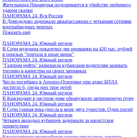
Жительница Приамурья подозревается в убийстве любимого
ударом скалки
ПАНОРАМА 24. Вся Россия
В Домодедово задержали авиапассажира с четырьмя сотнями
контрабандных черепах
Показать ещё
ПАНОРАМА 24. Южный регион
В Сочи мужчина покалечил две иномарки на 420 тыс. рублей
в поисках "портала в иные миры"
ПАНОРАМА 24. Южный регион
"Газпром нефть" разрешила кубанским водителям заливать
топливо в канистры на своих заправках
ПАНОРАМА 24. Южный регион
Число погибших в Архипо-Осиповке при атаке БПЛА
достигло 6, среди них трое детей
ПАНОРАМА 24. Южный регион
В Краснодаре в частном доме обнаружили запрещенную пуму
ПАНОРАМА 24. Южный регион
В Сочи горная река унесла в море двух туристов. Один погиб
ПАНОРАМА 24. Южный регион
Четырех молодых кубанцев задержали за нацистское
приветствие
ПАНОРАМА 24. Южный регион
Краснодарские полицейские нашли школьницу, жестоко