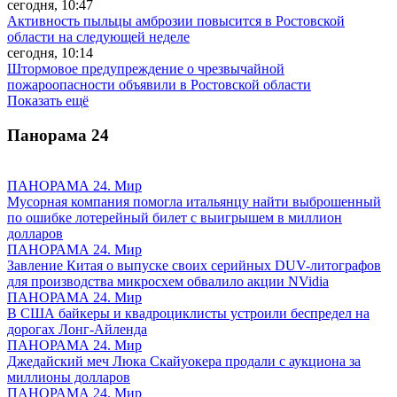
сегодня, 10:47
Активность пыльцы амброзии повысится в Ростовской
области на следующей неделе
сегодня, 10:14
Штормовое предупреждение о чрезвычайной
пожароопасности объявили в Ростовской области
Показать ещё
Панорама
24
ПАНОРАМА 24. Мир
Мусорная компания помогла итальянцу найти выброшенный
по ошибке лотерейный билет с выигрышем в миллион
долларов
ПАНОРАМА 24. Мир
Завление Китая о выпуске своих серийных DUV-литографов
для производства микросхем обвалило акции NVidia
ПАНОРАМА 24. Мир
В США байкеры и квадроциклисты устроили беспредел на
дорогах Лонг-Айленда
ПАНОРАМА 24. Мир
Джедайский меч Люка Скайуокера продали с аукциона за
миллионы долларов
ПАНОРАМА 24. Мир