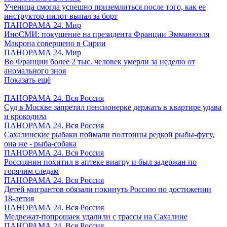
Ученица смогла успешно приземлиться после того, как ее
инструктор-пилот выпал за борт
ПАНОРАМА 24. Мир
ИноСМИ: покушение на президента Франции Эмманюэля
Макрона совершено в Сирии
ПАНОРАМА 24. Мир
Во Франции более 2 тыс. человек умерли за неделю от
аномального зноя
Показать ещё
ПАНОРАМА 24. Вся Россия
Суд в Москве запретил пенсионерке держать в квартире удава
и крокодила
ПАНОРАМА 24. Вся Россия
Сахалинские рыбаки поймали полтонны редкой рыбы-фугу,
она же - рыба-собака
ПАНОРАМА 24. Вся Россия
Россиянин похитил в аптеке виагру и был задержан по
горячим следам
ПАНОРАМА 24. Вся Россия
Детей мигрантов обязали покинуть Россию по достижении
18-летия
ПАНОРАМА 24. Вся Россия
Медвежат-попрошаек удалили с трассы на Сахалине
ПАНОРАМА 24. Вся Россия