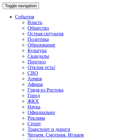
Toggle navigation
События
Власть
Общество
Острая ситуация
Политика
Образование
Культура
Скандалы
Прогноз
Отклик есть!
СВО
Армия
Афиша
Глядя из Ростова
Город
ЖКХ
Наука
Официально
Реклама
Спорт
Транспорт и дороги
Читаем. Смотрим. Играем