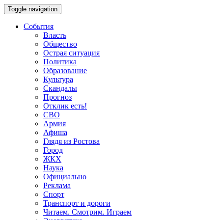
Toggle navigation
События
Власть
Общество
Острая ситуация
Политика
Образование
Культура
Скандалы
Прогноз
Отклик есть!
СВО
Армия
Афиша
Глядя из Ростова
Город
ЖКХ
Наука
Официально
Реклама
Спорт
Транспорт и дороги
Читаем. Смотрим. Играем