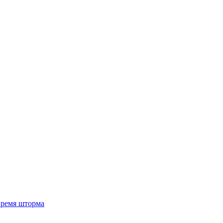
 время шторма